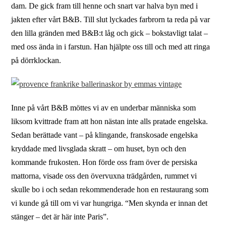
dam. De gick fram till henne och snart var halva byn med i
jakten efter vårt B&B. Till slut lyckades farbrorn ta reda på var
den lilla gränden med B&B:t låg och gick – bokstavligt talat –
med oss ända in i farstun. Han hjälpte oss till och med att ringa
på dörrklockan.
Inne på vårt B&B möttes vi av en underbar människa som
liksom kvittrade fram att hon nästan inte alls pratade engelska.
Sedan berättade vant – på klingande, franskosade engelska
kryddade med livsglada skratt – om huset, byn och den
kommande frukosten. Hon förde oss fram över de persiska
mattorna, visade oss den övervuxna trädgården, rummet vi
skulle bo i och sedan rekommenderade hon en restaurang som
vi kunde gå till om vi var hungriga. “Men skynda er innan det
stänger – det är här inte Paris”.