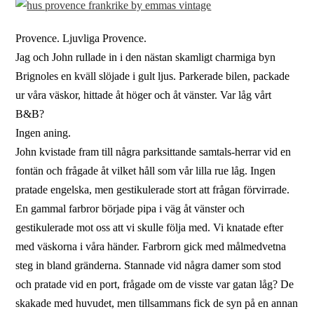
Provence. Ljuvliga Provence.
Jag och John rullade in i den nästan skamligt charmiga byn
Brignoles en kväll slöjade i gult ljus. Parkerade bilen, packade
ur våra väskor, hittade åt höger och åt vänster. Var låg vårt
B&B?
Ingen aning.
John kvistade fram till några parksittande samtals-herrar vid en
fontän och frågade åt vilket håll som vår lilla rue låg. Ingen
pratade engelska, men gestikulerade stort att frågan förvirrade.
En gammal farbror började pipa i väg åt vänster och
gestikulerade mot oss att vi skulle följa med. Vi knatade efter
med väskorna i våra händer. Farbrorn gick med målmedvetna
steg in bland gränderna. Stannade vid några damer som stod
och pratade vid en port, frågade om de visste var gatan låg? De
skakade med huvudet, men tillsammans fick de syn på en annan