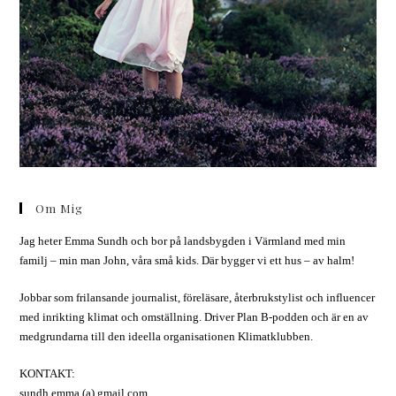
Om Mig
Jag heter Emma Sundh och bor på landsbygden i Värmland med min
familj – min man John, våra små kids. Där bygger vi ett hus – av halm!
Jobbar som frilansande journalist, föreläsare, återbrukstylist och influencer
med inrikting klimat och omställning. Driver Plan B-podden och är en av
medgrundarna till den ideella organisationen Klimatklubben.
KONTAKT:
sundh.emma (a) gmail.com