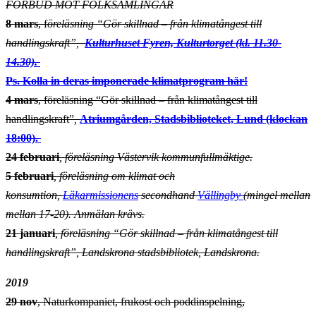
FÖRBUD MOT FOLKSAMLINGAR
8 mars
, f
öreläsning “Gör skillnad – från klimatångest till
handlingskraft”,
Kulturhuset Fyren, Kulturtorget (kl. 11.30-
14.30).
Ps. Kolla in deras imponerade klimatprogram här!
4 mars
, föreläsning “Gör skillnad – från klimatångest till
handlingskraft”
,
Atriumgården, Stadsbiblioteket, Lund (klockan
18:00).
24 februari
, föreläsning Västervik kommunfullmäktige.
5 februari
,
föreläsning om klimat och
konsumtion,
Läkarmissionens
secondhand
Vällingby
(mingel mellan
mellan 17-20). Anmälan krävs.
21 januari
, föreläsning “Gör skillnad – från klimatångest till
handlingskraft”
, Landskrona stadsbibliotek, Landskrona.
2019
29 nov
, Naturkompaniet, frukost och poddinspelning,