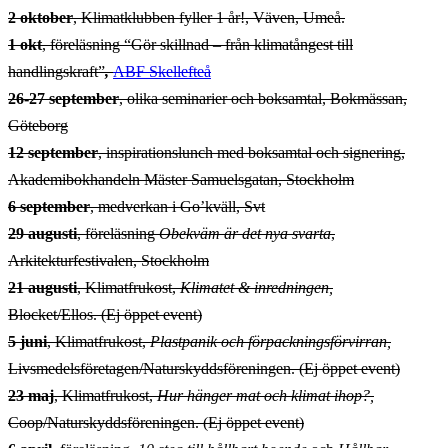
2 oktober
, Klimatklubben fyller 1 år!, Väven, Umeå.
1 okt
, föreläsning “Gör skillnad – från klimatångest till
handlingskraft”
,
ABF Skellefteå
26-27 september
, olika seminarier och boksamtal, Bokmässan,
Göteborg
12 september
, inspirationslunch med boksamtal och signering,
Akademibokhandeln Mäster Samuelsgatan, Stockholm
6 september
, medverkan i Go’kväll, Svt
29 augusti
, föreläsning
Obekväm är det nya svarta
,
Arkitekturfestivalen, Stockholm
21 augusti
, Klimatfrukost,
Klimatet & inredningen
,
Blocket/Ellos. (Ej öppet event)
5 juni
, Klimatfrukost,
Plastpanik och förpackningsförvirran
,
Livsmedelsföretagen/Naturskyddsföreningen. (Ej öppet event)
23 maj
, Klimatfrukost,
Hur hänger mat och klimat ihop?
,
Coop/Naturskyddsföreningen. (Ej öppet event)