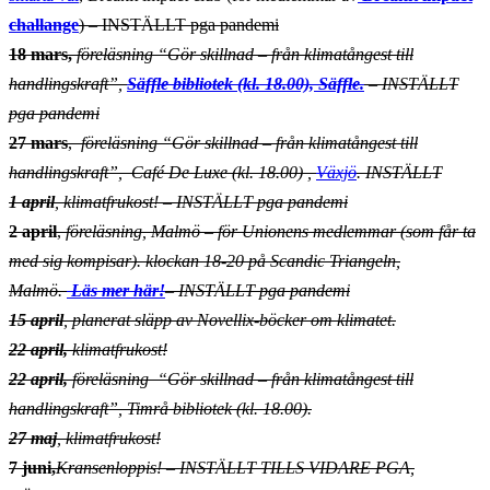
challange
) – INSTÄLLT pga pandemi
18 mars,
föreläsning “Gör skillnad – från klimatångest till
handlingskraft”,
Säffle bibliotek (kl. 18.00), Säffle.
–
INSTÄLLT
pga pandemi
27 mars
,
föreläsning “Gör skillnad – från klimatångest till
handlingskraft”, Café De Luxe (kl. 18.00) ,
Växjö
.
INSTÄLLT
1 april
, klimatfrukost! –
INSTÄLLT pga pandemi
2 april
,
föreläsning, Malmö – för Unionens medlemmar (som får ta
med sig kompisar). klockan 18-20 på Scandic Triangeln,
Malmö.
Läs mer här!
–
INSTÄLLT pga pandemi
15 april
, planerat släpp av Novellix-böcker om klimatet.
22 april,
klimatfrukost!
22 a
pril
,
föreläsning “Gör skillnad – från klimatångest till
handlingskraft”, Timrå bibliotek (kl. 18.00).
27 maj
, klimatfrukost!
7 juni,
Kransenloppis!
– INSTÄLLT TILLS VIDARE PGA,