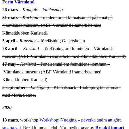
Form Värmland
26 mars
–
Kungälv – föreläsning
31 mars
–
Karlstad
– modererar ett klimatsamtal på temat på
Värmlands museum. (ABF Värmland i samarbete med
Klimatklubben Karlstad).
5 april
–
Ransäter
– föreläsning
Geijerskolan
28 april
–
Karlstad
– föreläsning om framtiden – Värmlands
museum (ABF Värmland i samarbete med Klimatklubben Karlstad).
17 maj
–
Karlstad
– Panelsamtal om framtidens kommun –
Värmlands museum (ABF Värmland i samarbete med
Klimatklubben Karlstad).
5 september
–
Linköping
– Klimatsnack i Linköping tillsammans
med Maria Soxbo.
2020
13 mars
, workshop
Workshop: Nudging – påverka andra att göra
smarta val
, Breakit impact club (för medlemmar av
Breakit impact