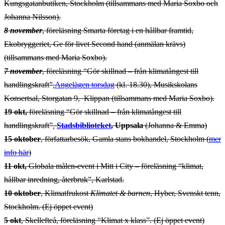
Kungsgatanbutiken, Stockholm (tillsammans med Maria Soxbo och
Johanna Nilsson).
8 november
, föreläsning Smarta företag i en hållbar framtid,
Ekobryggeriet, Ge för livet Second hand (anmälan krävs)
(tillsammans med Maria Soxbo).
7 november
, föreläsning “Gör skillnad – från klimatångest till
handlingskraft”
,
Angelägen torsdag
(kl. 18.30), Musikskolans
Konsertsal, Storgatan 9, Klippan (tillsammans med Maria Soxbo).
19 okt,
föreläsning “Gör skillnad – från klimatångest till
handlingskraft”
,
Stadsbiblioteket
, Uppsala
(Johanna & Emma)
15 oktober
, författarbesök, Gamla stans bokhandel, Stockholm (
mer
info här
)
11 okt,
Globala målen-event i Mitt i City – föreläsning “klimat,
hållbar inredning, återbruk”, Karlstad.
10 oktober
, Klimatfrukost
Klimatet & barnen
, Hyber, Svenskt tenn,
Stockholm. (Ej öppet event)
5 okt
, Skellefteå, föreläsning “Klimat x klass”. (Ej öppet event)