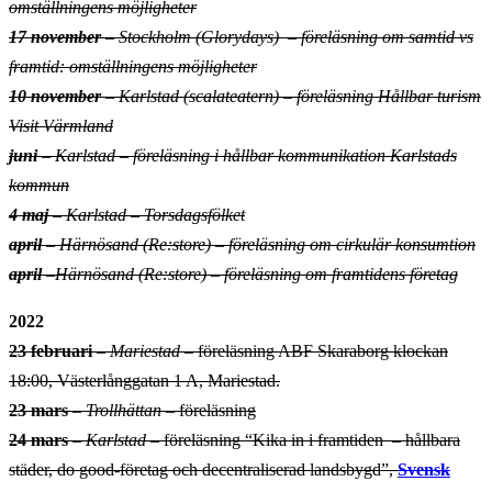
omställningens
möjligheter
17 november
– Stockholm (Glorydays) – föreläsning om samtid vs
framtid: omställningens möjligheter
10 november
– Karlstad (scalateatern)
– föreläsning Hållbar turism
Visit Värmland
juni
– Karlstad
– föreläsning i hållbar kommunikation Karlstads
kommun
4 maj
– Karlstad – Torsdagsfölket
april
– Härnösand (Re:store)
–
föreläsning om cirkulär konsumtion
april
–
Härnösand (Re:store)
– föreläsning om framtidens företag
2022
23 februari
–
Mariestad
– föreläsning ABF Skaraborg klockan
18:00, Västerlånggatan 1 A, Mariestad.
23 mars
–
Trollhättan –
föreläsning
24 mars
–
Karlstad
– föreläsning “Kika in i framtiden – hållbara
städer, do good-företag och decentraliserad landsbygd”,
Svensk