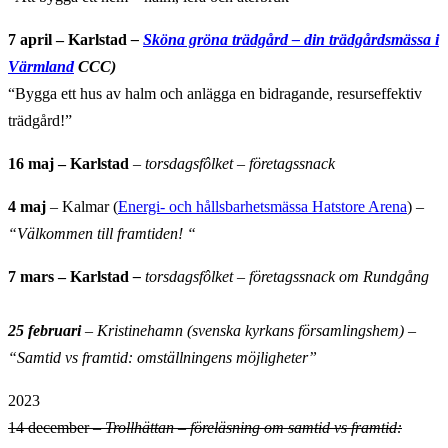
7 april – Karlstad
–
Sköna gröna trädgård – din trädgårdsmässa i
Värmland
CCC)
“Bygga ett hus av halm och anlägga en bidragande, resurseffektiv
trädgård!”
16 maj – Karlstad
– torsdagsfôlket – företagssnack
4 maj
– Kalmar (
Energi- och hållsbarhetsmässa Hatstore Arena
)
–
“Välkommen till framtiden! “
7 mars
– Karlstad
–
torsdagsfôlket – företagssnack om Rundgång
25 februari
– Kristinehamn (svenska kyrkans församlingshem) –
“Samtid vs framtid: omställningens
möjligheter”
2023
14 december
–
Trollhättan – föreläsning om samtid vs framtid: