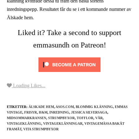
klänning kvittrade dessa tu fram den bästa sortens
inredningspepp. Resultatet får du se i ett kommande nummer av
Älskade hem.
Liked it? Take a second to support
emmasundh on Patreon!
Loading Likes...
ETIKETTER:
ÄLSKADE HEM
,
ASOS.COM
,
BLOMMIG KLÄNNING
,
EMMAS
VINTAGE
,
FRISYR
,
H&M
,
INREDNING
,
JESSICA SILVERSAGA
,
MIDSOMMARKRANSEN
,
STRUMPBYXOR
,
TOFFLOR
,
VÅR
,
VINTAGEKLÄNNING
,
VINTAGEKLÄNNINGAR
,
VINTAGEMÄSSA BAKÅT
FRAMÅT
,
VITA STRUMPBYXOR