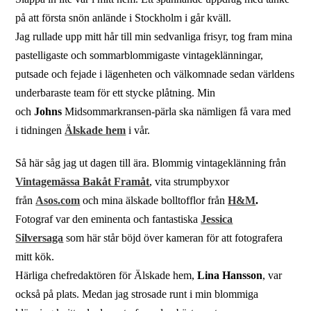
på att första snön anlände i Stockholm i går kväll.
Jag rullade upp mitt hår till min sedvanliga frisyr, tog fram mina
pastelligaste och sommarblommigaste vintageklänningar,
putsade och fejade i lägenheten och välkomnade sedan världens
underbaraste team för ett stycke plåtning. Min
och
Johns
Midsommarkransen-pärla ska nämligen få vara med
i tidningen
Älskade hem
i vår.
Så här såg jag ut dagen till ära. Blommig vintageklänning från
Vintagemässa Bakåt Framåt
, vita strumpbyxor
från
Asos.com
och mina älskade bolltofflor från
H&M
.
Fotograf var den eminenta och fantastiska
Jessica
Silversaga
som här står böjd över kameran för att fotografera
mitt kök.
Härliga chefredaktören för Älskade hem,
Lina Hansson
, var
också på plats. Medan jag strosade runt i min blommiga