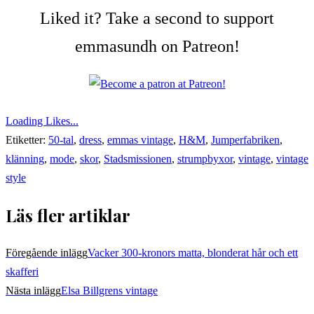
Liked it? Take a second to support
emmasundh on Patreon!
Loading Likes...
Etiketter:
50-tal
,
dress
,
emmas vintage
,
H&M
,
Jumperfabriken
,
klänning
,
mode
,
skor
,
Stadsmissionen
,
strumpbyxor
,
vintage
,
vintage
style
Läs fler artiklar
Föregående inlägg
Vacker 300-kronors matta, blonderat hår och ett
skafferi
Nästa inlägg
Elsa Billgrens vintage