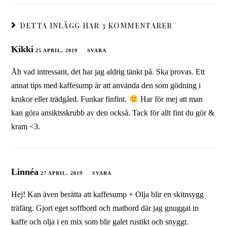
DETTA INLÄGG HAR 3 KOMMENTARER
Kikki
25 APRIL, 2019
SVARA
Åh vad intressant, det har jag aldrig tänkt på. Ska provas. Ett
annat tips med kaffesump är att använda den som gödning i
krukor eller trädgård. Funkar finfint.
Har för mej att man
kan göra ansiktsskrubb av den också. Tack för allt fint du gör &
kram <3.
Linnéa
27 APRIL, 2019
SVARA
Hej! Kan även berätta att kaffesump + Olja blir en skitnsygg
träfärg. Gjort eget soffbord och matbord där jag gnuggat in
kaffe och olja i en mix som blir galet rustikt och snyggt.