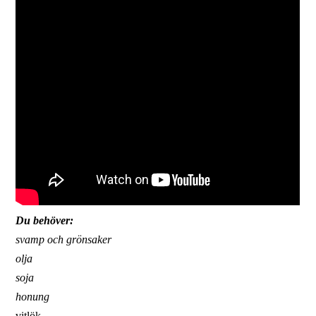
Du behöver:
svamp och grönsaker
olja
soja
honung
vitlök