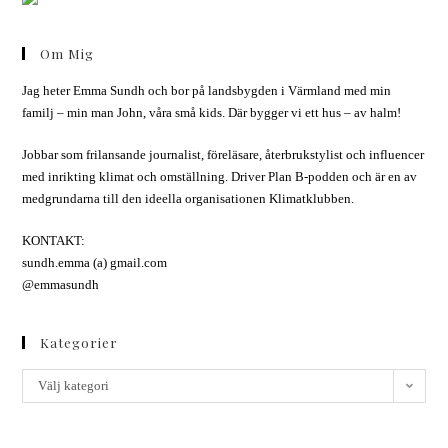
Om Mig
Jag heter Emma Sundh och bor på landsbygden i Värmland med min
familj – min man John, våra små kids. Där bygger vi ett hus – av halm!
Jobbar som frilansande journalist, föreläsare, återbrukstylist och influencer
med inrikting klimat och omställning. Driver Plan B-podden och är en av
medgrundarna till den ideella organisationen Klimatklubben.
KONTAKT:
sundh.emma (a) gmail.com
@emmasundh
Kategorier
Välj kategori