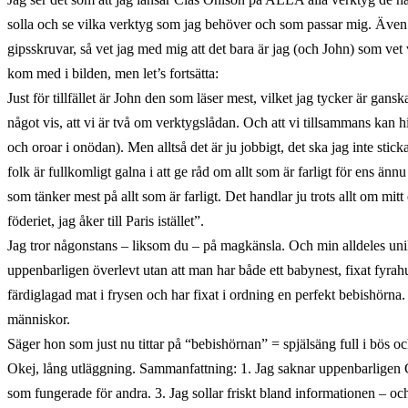
solla och se vilka verktyg som jag behöver och som passar mig. Även
gipsskruvar, så vet jag med mig att det bara är jag (och John) som vet
kom med i bilden, men let’s fortsätta:
Just för tillfället är John den som läser mest, vilket jag tycker är ga
något vis, att vi är två om verktygslådan. Och att vi tillsammans kan 
och oroar i onödan). Men alltså det är ju jobbigt, det ska jag inte sti
folk är fullkomligt galna i att ge råd om allt som är farligt för ens änn
som tänker mest på allt som är farligt. Det handlar ju trots allt om mit
föderiet, jag åker till Paris istället”.
Jag tror någonstans – liksom du – på magkänsla. Och min alldeles unik
uppenbarligen överlevt utan att man har både ett babynest, fixat fyra
färdiglagad mat i frysen och har fixat i ordning en perfekt bebishörna
människor.
Säger hon som just nu tittar på “bebishörnan” = spjälsäng full i bös o
Okej, lång utläggning. Sammanfattning: 1. Jag saknar uppenbarligen 
som fungerade för andra. 3. Jag sollar friskt bland informationen – o