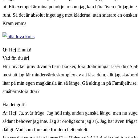
ut. Ett exempel är mina pennkjolar som jag kan bära även när jag inte
runt. Så det är absolut inget agg mot kläderna, utan snarare en önskan
Kram emma
Q:
Hej Emma!
Vad fin du är!
Hur mycket gravid/vänta barn-böcker, föräldratidningar läser du? Själv 
mest att jag får mindervärdeskomplex av att läsa dem, allt jag ska/bo
litar på min egen magkänsla än så länge. Gå aldrig in på Familjeliv.se ha
småbarnsföräldrar?
Ha det gott!
A:
Hej! Ja, svår fråga. Jag höll mig undan ganska länge, men nu suger
sådant behöver jag inte. Jag är oroligt som jag är). Jag har även fråga
dåligt. Vad som funkade för dem helt enkelt.
Jag ser det som att jag länsar Clas Ohlson på ALLA alla verktyg de ha