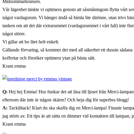
Midsommarkransen.
Vår lägenhet tänkte vi optimera genom att såsmåningom flytta vårt sov
något vardagsrum. Vi hänger ändå så himla lite därinne, utan trivs bä
tanken om att det där extrarummet (vardagsrummet i vårt fall) inte finns.
något större.
Vi gillar att bo litet helt enkelt.
Gällande förvaring, så kommer det med all säkerhet ett dussin sådan
koffertar och försöker optimera ytan på bästa sätt.
Kram emma
Q:
Hej hej Emma! Hur funkar det att läsa till ljuset från Merci-lampan? F
eftersom där inte är någon skärm? Och heja dig för superbra blogg!
A:
Tackilitack! Klart du ska skaffa dig en Merci-lampa! Finaste lampan 
jag störts av. Ett tips är att sätta en dimmer vid kontakten till lampan, 
Kram emma