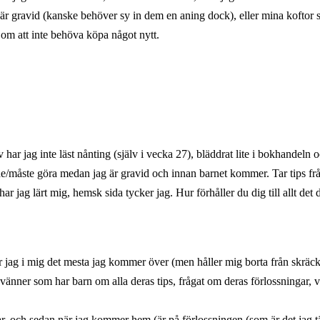
 är gravid (kanske behöver sy in dem en aning dock), eller mina koftor 
 om att inte behöva köpa något nytt.
har jag inte läst nånting (själv i vecka 27), bläddrat lite i bokhandeln 
rde/måste göra medan jag är gravid och innan barnet kommer. Tar tips fr
r jag lärt mig, hemsk sida tycker jag. Hur förhåller du dig till allt det 
 jag i mig det mesta jag kommer över (men håller mig borta från skräck
t vänner som har barn om alla deras tips, frågat om deras förlossningar, 
r, och sedan när jag kommer hem (är på förlossningen (som är det jag t