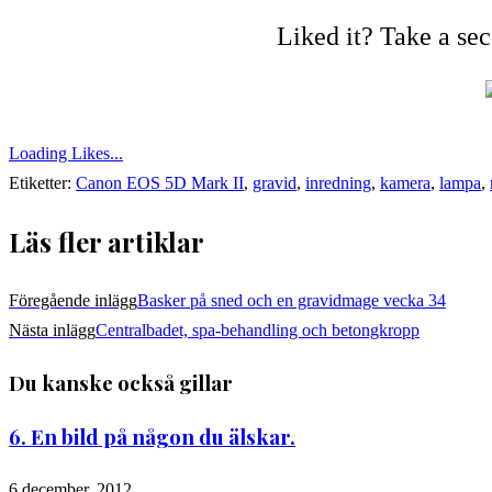
Liked it? Take a se
Loading Likes...
Etiketter:
Canon EOS 5D Mark II
,
gravid
,
inredning
,
kamera
,
lampa
,
Läs fler artiklar
Föregående inlägg
Basker på sned och en gravidmage vecka 34
Nästa inlägg
Centralbadet, spa-behandling och betongkropp
Du kanske också gillar
6. En bild på någon du älskar.
6 december, 2012