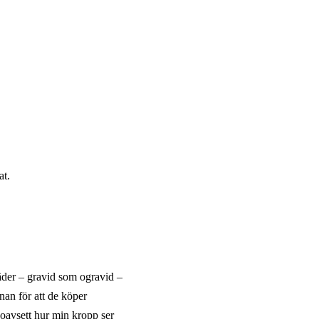
at.
läder – gravid som ogravid –
nan för att de köper
 oavsett hur min kropp ser