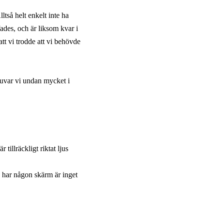
tså helt enkelt inte ha
ffades, och är liksom kvar i
att vi trodde att vi behövde
tuvar vi undan mycket i
tillräckligt riktat ljus
e har någon skärm är inget