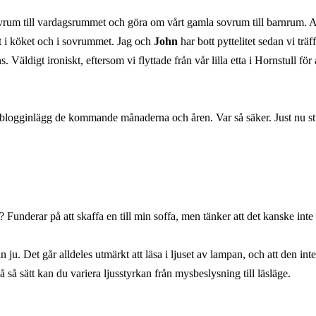
rum till vardagsrummet och göra om vårt gamla sovrum till barnrum. All
st i köket och i sovrummet. Jag och
John
har bott pyttelitet sedan vi trä
 Väldigt ironiskt, eftersom vi flyttade från vår lilla etta i Hornstull för 
a blogginlägg de kommande månaderna och åren. Var så säker. Just nu s
underar på att skaffa en till min soffa, men tänker att det kanske inte är 
ju. Det går alldeles utmärkt att läsa i ljuset av lampan, och att den int
på så sätt kan du variera ljusstyrkan från mysbeslysning till läsläge.