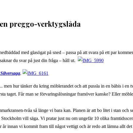
 en preggo-verktygslåda
 – nedbäddad med glasögat på sned – passa på att svara på ett par komm
aknar du svar på just din fråga – håll ut.
 Silversaga
.
.. men hur tänker du kring möblerandet och att pussla in en bäbis i en t
 första taget. Får man se förvaringslösningar framöver kanske? Eller möbl
arkransen-tvåa så länge vi bara kan. Planen är att bo litet i stan och s
ån Stockholm vill säga. Vi pratar just nu om ungefär 10 olika framtidssce
r år innan vi kommit fram till något vettigt och är redo att lämna allt de