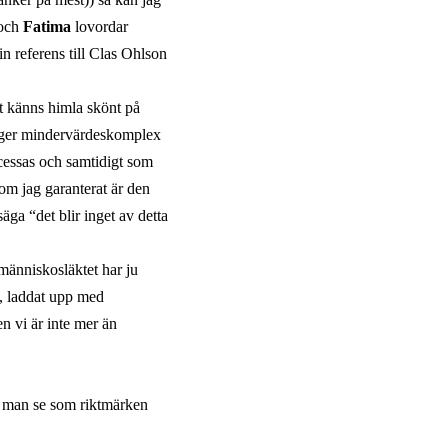
 och
Fatima
lovordar
n referens till Clas Ohlson
et känns himla skönt på
om ger mindervärdeskomplex
ocessas och samtidigt som
n om jag garanterat är den
äga “det blir inget av detta
människosläktet har ju
), laddat upp med
n vi är inte mer än
n man se som riktmärken