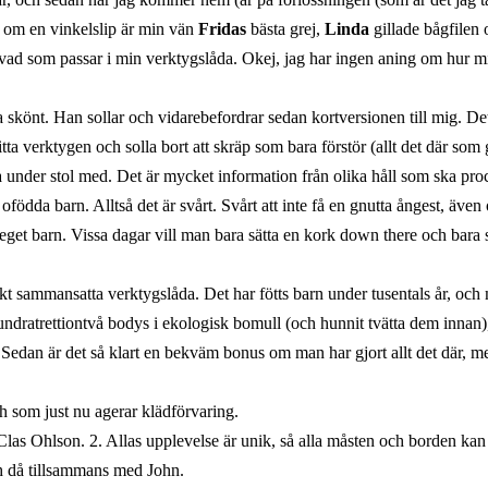
 om en vinkelslip är min vän
Fridas
bästa grej,
Linda
gillade bågfilen
 vad som passar i min verktygslåda. Okej, jag har ingen aning om hur mi
nska skönt. Han sollar och vidarebefordrar sedan kortversionen till mig. D
hitta verktygen och solla bort att skräp som bara förstör (allt det där s
cka under stol med. Det är mycket information från olika håll som ska pr
u ofödda barn. Alltså det är svårt. Svårt att inte få en gnutta ångest, äve
t eget barn. Vissa dagar vill man bara sätta en kork down there och bara s
t sammansatta verktygslåda. Det har fötts barn under tusentals år, och 
hundratrettiontvå bodys i ekologisk bomull (och hunnit tvätta dem innan
. Sedan är det så klart en bekväm bonus om man har gjort allt det där, me
ch som just nu agerar klädförvaring.
Clas Ohlson. 2. Allas upplevelse är unik, så alla måsten och borden ka
ch då tillsammans med John.