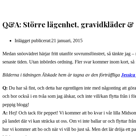
Q&A: Större lägenhet, gravidkläder &
Inlägget publicerat:
21 januari, 2015
Medan snöovädret härjar fritt utanför sovrumsfönstret, så tänkte jag
senaste tiden. Utan inbördes ordning. Fler svar kommer inom kort, så s
Bilderna i tidningen Älskade hem är tagna av den förträffliga
Jessica
Q:
Du har så fint, och detta har egentligen inte med någonting att göra
och bor också i en tvåa som jag älskar, och inte vill/kan flytta från i
peppig blogg!
A:
Hej! Och tack för peppet! Vi kommer att bo kvar i vår lilla Midsomm
på landet där vi kan sträcka ut oss. Om vi inte ballar ur och flyttar fr
hur vi kommer att bo och när vi vill bo just så. Men det lär dröja ett pa