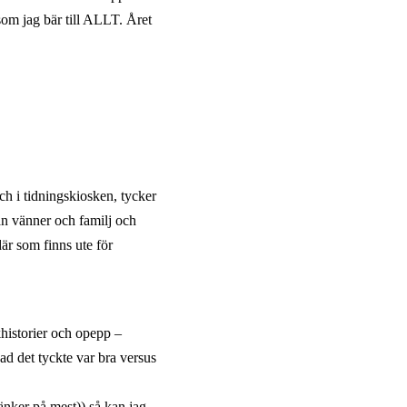
som jag bär till ALLT. Året
och i tidningskiosken, tycker
ån vänner och familj och
där som finns ute för
historier och opepp –
vad det tyckte var bra versus
änker på mest)) så kan jag