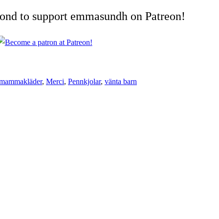
cond to support emmasundh on Patreon!
mammakläder
,
Merci
,
Pennkjolar
,
vänta barn