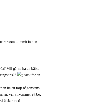
entarer som kommit in den
våa? Vill gärna ha en bäbis
eringstips??
tack för en
edan ha ett torp någonstans
narier, var vi kommer att bo,
t vi älskar med