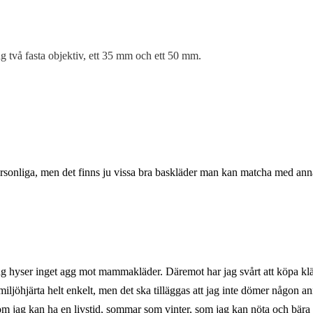
 två fasta objektiv, ett 35 mm och ett 50 mm.
personliga, men det finns ju vissa bra baskläder man kan matcha med ann
h jag hyser inget agg mot mammakläder. Däremot har jag svårt att köpa k
ljöhjärta helt enkelt, men det ska tilläggas att jag inte dömer någon an
som jag kan ha en livstid, sommar som vinter, som jag kan nöta och bära