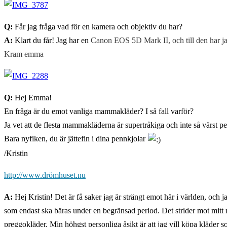
Q:
Får jag fråga vad för en kamera och objektiv du har?
A:
Klart du får! Jag har en
Canon EOS 5D Mark II, och till den har jag
Kram emma
Q:
Hej Emma!
En fråga är du emot vanliga mammakläder? I så fall varför?
Ja vet att de flesta mammakläderna är supertråkiga och inte så värst 
Bara nyfiken, du är jättefin i dina pennkjolar
/Kristin
http://www.drömhuset.nu
A:
Hej Kristin! Det är få saker jag är strängt emot här i världen, oc
som endast ska bäras under en begränsad period. Det strider mot mitt mi
preggokläder. Min höhgst personliga åsikt är att jag vill köpa kläder 