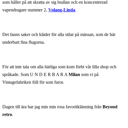
som håller på att skratta av sig brallan och en koncentrerad
vapendragare nummer 2,
Volang-Linda
.
Det fanns saker och kläder för alla stilar på mässan, som de här
underbart fina flugorna.
För att inte tala om alla härliga som kom förbi vår lilla shop och
språkade. Som U N D E R B A R A
Milan
som vi på
Vintagefabriken föll för som furor.
Dagen till ära bar jag min min rosa favoritklänning från
Beyond
retro
.