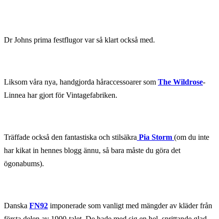
Dr Johns prima festflugor var så klart också med.
Liksom våra nya, handgjorda håraccessoarer som
The Wildrose
-
Linnea har gjort för Vintagefabriken.
Träffade också den fantastiska och stilsäkra
Pia Storm
(om du inte
har kikat in hennes blogg ännu, så bara måste du göra det
ögonabums).
Danska
FN92
imponerade som vanligt med mängder av kläder från
första delen av 1900-talet. De hade med sig en hel, sprittande glad