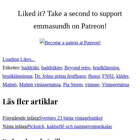
Liked it? Take a second to support
emmasundh on Patreon!
Loading Likes...
Etiketter:
baddräkt
,
baddräkter
,
Beyond retro
,
brudklänning
,
brudklänningar
,
Dr. Johns prima festflugor
,
flugor
,
FN92
,
kläder
,
Malmö
,
Malmö vintagemässa
,
Pia Storm
,
vintage
,
Vintagemässa
Läs fler artiklar
Föregående inlägg
Sveriges 23 bästa vintagebutiker
Nästa inlägg
Picknick, kakbuffé och namngivningskalas