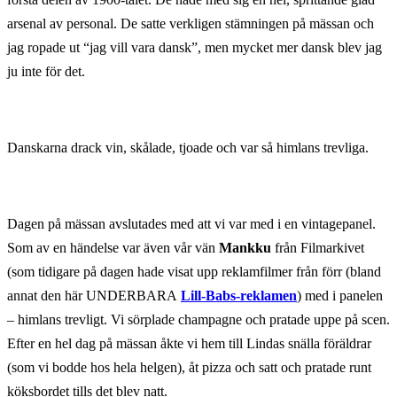
arsenal av personal. De satte verkligen stämningen på mässan och
jag ropade ut “jag vill vara dansk”, men mycket mer dansk blev jag
ju inte för det.
Danskarna drack vin, skålade, tjoade och var så himlans trevliga.
Dagen på mässan avslutades med att vi var med i en vintagepanel.
Som av en händelse var även vår vän
Mankku
från Filmarkivet
(som tidigare på dagen hade visat upp reklamfilmer från förr (bland
annat den här UNDERBARA
Lill-Babs-reklamen
) med i panelen
– himlans trevligt. Vi sörplade champagne och pratade uppe på scen.
Efter en hel dag på mässan åkte vi hem till Lindas snälla föräldrar
(som vi bodde hos hela helgen), åt pizza och satt och pratade runt
köksbordet tills det blev natt.