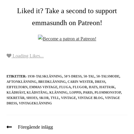
Liked it? Take a second to support
emmasundh on Patreon!
Loading Likes...
ETIKETTER:
1930-TALSKLÄNNING
,
50'S DRESS
,
50-TAL
,
50-TALSMODE
,
AFTONKLÄNNING
,
BRUDKLÄNNING
,
CARIN WESTER
,
DRESS
,
EIFFELTORN
,
EMMAS VINTAGE
,
FLUGA
,
FLUGOR
,
HATS
,
HATTASK
,
KLÄDHÄST
,
KLÄDSTÅNG
,
KLÄNNING
,
LOPPIS
,
PARIS
,
PLOMMONSTOP
,
SEKRETÄR
,
SHOES
,
SKOR
,
TYLL
,
VINTAGE
,
VINTAGE BLOG
,
VINTAGE
DRESS
,
VINTAGEKLÄNNING
Föregående inlägg