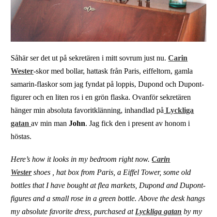
Såhär ser det ut på sekretären i mitt sovrum just nu.
Carin
Wester
-skor med bollar, hattask från Paris, eiffeltorn, gamla
samarin-flaskor som jag fyndat på loppis, Dupond och Dupont-
figurer och en liten ros i en grön flaska. Ovanför sekretären
hänger min absoluta favoritklänning, inhandlad på
Lyckliga
gatan
av min man
John
. Jag fick den i present av honom i
höstas.
Here’s how it looks in my bedroom right now.
Carin
Wester
shoes , hat box from Paris, a Eiffel Tower, some old
bottles that I have bought at flea markets, Dupond and Dupont-
figures and a small rose in a green bottle. Above the desk hangs
my absolute favorite dress, purchased at
Lyckliga gatan
by my