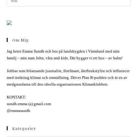
Om Mig
Jag heter Emma Sundh och bor på landsbygden i Värmland med min
familj – min man John, våra små kids. Där bygger vi ett hus – av halm!
Jobbar som frilansande journalist, föreläsare, återbrukstylist och influencer
med inrikting klimat och omställning. Driver Plan B-podden och är en av
medgrundarna till den ideella organisationen Klimatklubben.
KONTAKT:
sundh.emma (a) gmail.com
@emmasundh
Kategorier