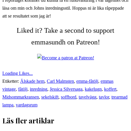
I reportaget kommer du kunna få en rundvandring i vår lägenhet och
läsa om min och Johns inredningsstil. Hoppas ni är lika råpeppade
att se resultatet som jag är!
Liked it? Take a second to support
emmasundh on Patreon!
Loading Likes...
Etiketter:
Älskade hem
,
Carl Malmsten
,
emma-fåtölj
,
emmas
vintage
,
fåtölj
,
inredning
,
Jessica Silversaga
,
kakelugn
,
koffert
,
Midsommarkransen
,
sekelskift
,
soffbord
,
tavelvägg
,
tavlor
,
trearmad
lampa
,
vardagsrum
Läs fler artiklar