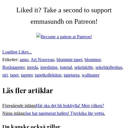
Liked it? Take a second to support
emmasundh on Patreon!
Loading Likes...
Etiketter:
anno
,
Art Nouveau
,
blommig tapet
,
blommor
,
Boråstapeter
,
inreda
,
inredning
,
jugend
,
sekelskifte
,
sekelskifteshus
,
siri
,
tapet
,
tapeter
,
tapetkollektion
,
tapetsera
,
wallpaper
Läs fler artiklar
Föregående inlägg
Här ska det bli bokhylla! Men vilken?
Nästa inlägg
Jag har tapetserat hallen! Tjuvkika lite vettja.
Du kanske också gillar