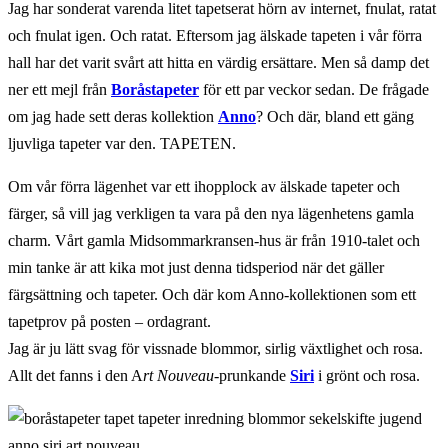
Jag har sonderat varenda litet tapetserat hörn av internet, fnulat, ratat
och fnulat igen. Och ratat. Eftersom jag älskade tapeten i vår förra
hall har det varit svårt att hitta en värdig ersättare. Men så damp det
ner ett mejl från
Boråstapeter
för ett par veckor sedan. De frågade
om jag hade sett deras kollektion
Anno
? Och där, bland ett gäng
ljuvliga tapeter var den. TAPETEN.
Om vår förra lägenhet var ett ihopplock av älskade tapeter och
färger, så vill jag verkligen ta vara på den nya lägenhetens gamla
charm. Vårt gamla Midsommarkransen-hus är från 1910-talet och
min tanke är att kika mot just denna tidsperiod när det gäller
färgsättning och tapeter. Och där kom Anno-kollektionen som ett
tapetprov på posten – ordagrant.
Jag är ju lätt svag för vissnade blommor, sirlig växtlighet och rosa.
Allt det fanns i den A
rt Nouveau-
prunkande
Siri
i grönt och rosa.