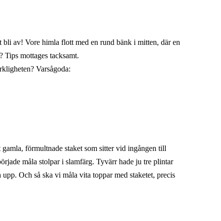
et bli av! Vore himla flott med en rund bänk i mitten, där en
i? Tips mottages tacksamt.
rkligheten? Varsågoda:
 gamla, förmultnade staket som sitter vid ingången till
 började måla stolpar i slamfärg. Tyvärr hade ju tre plintar
 upp. Och så ska vi måla vita toppar med staketet, precis