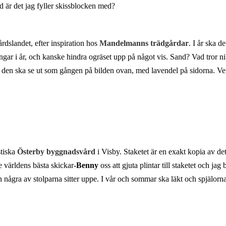
 är det jag fyller skissblocken med?
rdslandet, efter inspiration hos
Mandelmanns trädgårdar
. I år ska d
gångar i år, och kanske hindra ogräset upp på något vis. Sand? Vad tror n
 den ska se ut som gången på bilden ovan, med lavendel på sidorna. Ve
stiska
Österby byggnadsvård
i Visby. Staketet är en exakt kopia av det
te världens bästa skickar-
Benny
oss att gjuta plintar till staketet och jag
 några av stolparna sitter uppe. I vår och sommar ska läkt och spjälorna