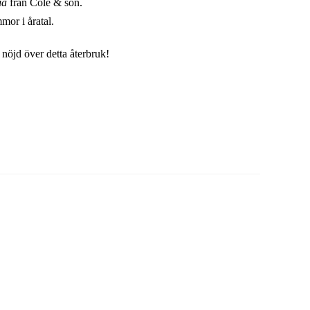
ia
från Cole & son.
mor i åratal.
 nöjd över detta återbruk!