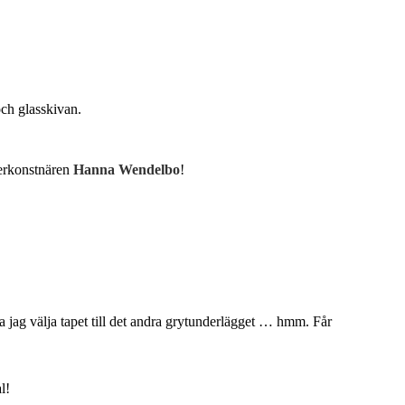
ch glasskivan.
terkonstnären
Hanna Wendelbo
!
a jag välja tapet till det andra grytunderlägget … hmm. Får
l!