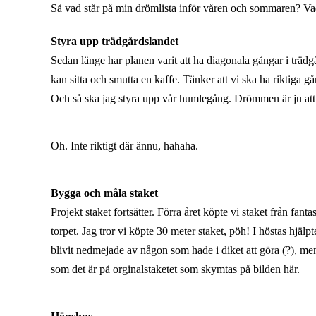
Så vad står på min drömlista inför våren och sommaren? Vad
Styra upp trädgårdslandet
Sedan länge har planen varit att ha diagonala gångar i trädgå
kan sitta och smutta en kaffe. Tänker att vi ska ha riktiga 
Och så ska jag styra upp vår humlegång. Drömmen är ju att
Oh. Inte riktigt där ännu, hahaha.
Bygga och måla staket
Projekt staket fortsätter. Förra året köpte vi staket från fanta
torpet. Jag tror vi köpte 30 meter staket, pöh! I höstas hjälp
blivit nedmejade av någon som hade i diket att göra (?), men
som det är på orginalstaketet som skymtas på bilden här.