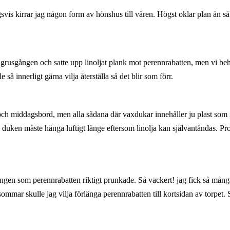
svis kirrar jag någon form av hönshus till våren. Högst oklar plan än så
till grusgången och satte upp linoljat plank mot perennrabatten, men vi 
e så innerligt gärna vilja återställa så det blir som förr.
ch middagsbord, men alla sådana där vaxdukar innehåller ju plast som int
duken måste hänga luftigt länge eftersom linolja kan självantändas. Pro
ngen som perennrabatten riktigt prunkade. Så vackert! jag fick så många
sommar skulle jag vilja förlänga perennrabatten till kortsidan av torpet. 