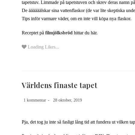
tapetstuv. Limmade på tapetstuven och skrev deras namn på
De äääääälskar sina vattenflaskor (de var lite skeptiska und
Tips inför varmare väder, om en inte vill köpa nya flaskor.
Receptet på
filmjölksbröd
hittar du här.
Loading Likes...
Världens finaste tapet
1 kommentar
28 oktober, 2019
Pja, det tog ju inte så fasligt lång tid att fundera ut vilken