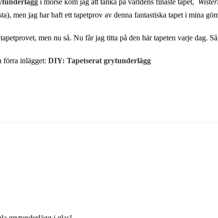
ytunderlägg
i morse kom jag att tänka på världens finaste tapet,
Wister
ta), men jag har haft ett tapetprov av denna fantastiska tapet i mina göm
tapetprovet, men nu så. Nu får jag titta på den här tapeten varje dag. Så
n förra inlägget:
DIY: Tapetserat grytunderlägg
a grytunderlägg i glas!