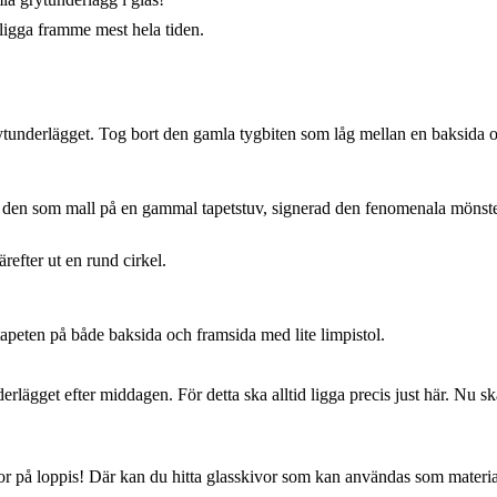
 ligga framme mest hela tiden.
ytunderlägget. Tog bort den gamla tygbiten som låg mellan en baksida o
ut den som mall på en gammal tapetstuv, signerad den fenomenala möns
refter ut en rund cirkel.
tapeten på både baksida och framsida med lite limpistol.
lägget efter middagen. För detta ska alltid ligga precis just här. Nu sk
lor på loppis! Där kan du hitta glasskivor som kan användas som materia