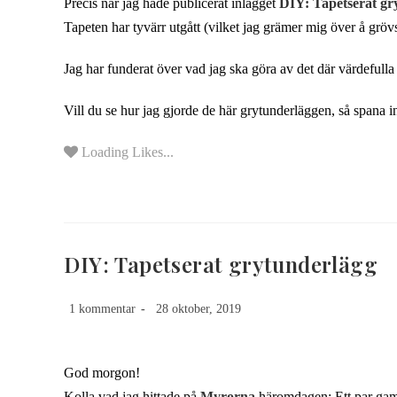
Precis när jag hade publicerat inlägget
DIY: Tapetserat gr
Tapeten har tyvärr utgått (vilket jag grämer mig över å grövs
Jag har funderat över vad jag ska göra av det där värdefulla 
Vill du se hur jag gjorde de här grytunderläggen, så spana i
Loading Likes...
DIY: Tapetserat grytunderlägg
1 kommentar
28 oktober, 2019
God morgon!
Kolla vad jag hittade på
Myrorna
häromdagen: Ett par gaml