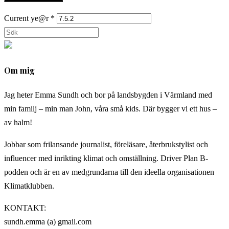
användarnamn
postadress
till
för
för
din
Current ye@r
*
att
att
webbplats
Sök
kommentera
kommentera
(valfritt)
på
denna
Om mig
webbplats
Jag heter Emma Sundh och bor på landsbygden i Värmland med
min familj – min man John, våra små kids. Där bygger vi ett hus –
av halm!
Jobbar som frilansande journalist, föreläsare, återbrukstylist och
influencer med inrikting klimat och omställning. Driver Plan B-
podden och är en av medgrundarna till den ideella organisationen
Klimatklubben.
KONTAKT:
sundh.emma (a) gmail.com