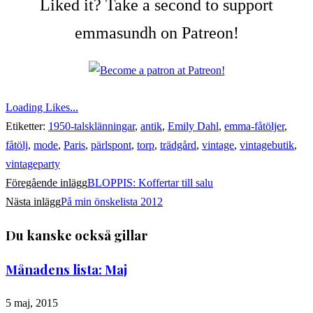
Liked it? Take a second to support
emmasundh on Patreon!
Loading Likes...
Etiketter:
1950-talsklänningar
,
antik
,
Emily Dahl
,
emma-fåtöljer
,
fåtölj
,
mode
,
Paris
,
pärlspont
,
torp
,
trädgård
,
vintage
,
vintagebutik
,
vintageparty
Läs
Föregående inlägg
BLOPPIS: Koffertar till salu
Nästa inlägg
På min önskelista 2012
fler
Du kanske också gillar
artiklar
Månadens lista: Maj
5 maj, 2015