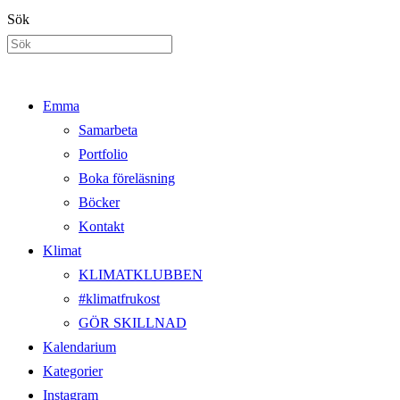
Hoppa
Sök
till
innehållet
Emma
Samarbeta
Portfolio
Boka föreläsning
Böcker
Kontakt
Klimat
KLIMATKLUBBEN
#klimatfrukost
GÖR SKILLNAD
Kalendarium
Kategorier
Instagram