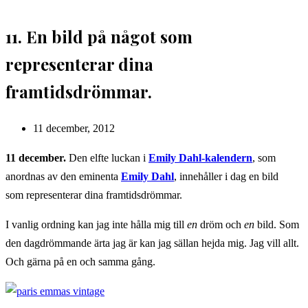
11. En bild på något som
representerar dina
framtidsdrömmar.
Inlägget
11 december, 2012
publicerat:
11 december.
Den elfte luckan i
Emily Dahl-kalendern
, som
anordnas av den eminenta
Emily Dahl
, innehåller i dag en bild
som representerar dina framtidsdrömmar.
I vanlig ordning kan jag inte hålla mig till
en
dröm och
en
bild. Som
den dagdrömmande ärta jag är kan jag sällan hejda mig. Jag vill allt.
Och gärna på en och samma gång.