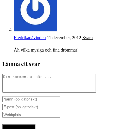
Fredrikapåvinden
11 december, 2012
Svara
Åh vilka mysiga och fina drömmar!
Lämna ett svar
Kommentar
Ange
ditt
Ange
namn
din
Ange
eller
e-
URL