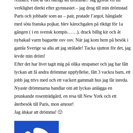
verklighet direkt efter gymnasiet – jag drog till min drömstad
Paris och jobbade som au – pair, pratade l’argot, hånglade
med söta franska pojkar, blev kärochgalen på riktigt för 1a
gången ( i en svensk kompis……), drack billig kir och åt
nybakad varm baguette osv osv. När jag kom hem på besök i
gamla Sverige sa alla att jag strålade! Tacka sjutton för det, jag
levde min dröm!
Efter det har livet tagit mig på olika strapatser och jag har fått
lyckan att få andra drömmar uppfyllelse, fått 3 vackra barn, ett
jobb jag trivs med och ett vackert gammalt hus jag får inreda.
Nyaste drömmarna handlar om att lyckas anlägga en
prunkande rosenträdgård, en resa till New York och ett
återbesök till Paris, mon amour!
Jag älskar att drömma! 🙂