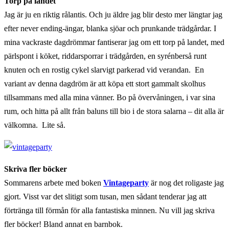
Torp på landet
Jag är ju en riktig rålantis. Och ju äldre jag blir desto mer längtar jag
efter never ending-ängar, blanka sjöar och prunkande trädgårdar. I
mina vackraste dagdrömmar fantiserar jag om ett torp på landet, med
pärlspont i köket, riddarsporrar i trädgården, en syrénberså runt
knuten och en rostig cykel slarvigt parkerad vid verandan. En
variant av denna dagdröm är att köpa ett stort gammalt skolhus
tillsammans med alla mina vänner. Bo på övervåningen, i var sina
rum, och hitta på allt från baluns till bio i de stora salarna – dit alla är
välkomna. Lite så.
Skriva fler böcker
Sommarens arbete med boken
Vintageparty
är nog det roligaste jag
gjort. Visst var det slitigt som tusan, men sådant tenderar jag att
förtränga till förmån för alla fantastiska minnen. Nu vill jag skriva
fler böcker! Bland annat en barnbok.