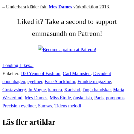
– Underbara kläder från
Mes Dames
vårkollektion 2013.
Liked it? Take a second to support
emmasundh on Patreon!
Loading Likes...
Etiketter:
100 Years of Fashion
,
Carl Malmsten
,
Decadent
copenhagen
,
eyeliner
,
Face Stockholm
,
Frankie magazine
,
Gustavsberg
,
In Vogue
,
kamera
,
Karlstad
,
långa handskar
,
Maria
Westerlind
,
Mes Dames
,
Miss Étoile
,
önskelista
,
Paris
,
pompoms
,
Precision eyeliner
,
Samsas
,
Tidens melodi
Läs fler artiklar