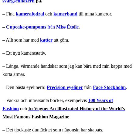
svärgschnazern
på.
– Fina
kamerafodral
och
kamerband
till mina kameror.
–
Cupcake-pompoms
från
Miss Étoile
.
– Allt som har med
katter
att göra.
– Ett nytt kamerastativ.
– Långa, värmande handskar som jag kan bära med min kappa med
korta ärmar.
– Den bästa eyelinern!
Precision eyeliner
från
Face Stockholm
.
– Vackra och intressanta böcker, exempelvis
100 Years of
Fashion
och
In Vogue: An Illustrated History of the World’s
Most Famous Fashion Magazine
– Det tjockaste duntäcktet som någonsin har skapats.