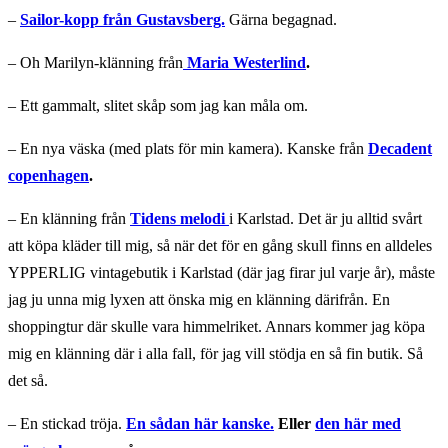
–
Sailor-kopp från Gustavsberg.
Gärna begagnad.
– Oh Marilyn-klänning från
Maria Westerlind
.
– Ett gammalt, slitet skåp som jag kan måla om.
– En nya väska (med plats för min kamera). Kanske från
Decadent
copenhagen
.
– En klänning från
Tidens melodi
i Karlstad. Det är ju alltid svårt
att köpa kläder till mig, så när det för en gång skull finns en alldeles
YPPERLIG vintagebutik i Karlstad (där jag firar jul varje år), måste
jag ju unna mig lyxen att önska mig en klänning därifrån. En
shoppingtur där skulle vara himmelriket. Annars kommer jag köpa
mig en klänning där i alla fall, för jag vill stödja en så fin butik. Så
det så.
– En stickad tröja.
En sådan här kanske.
Eller
den här med