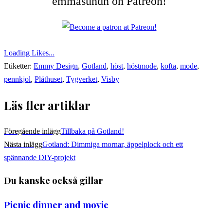
emmasundh on Patreon!
Loading Likes...
Etiketter:
Emmy Design
,
Gotland
,
höst
,
höstmode
,
kofta
,
mode
,
pennkjol
,
Plåthuset
,
Tygverket
,
Visby
Läs fler artiklar
Föregående inlägg
Tillbaka på Gotland!
Nästa inlägg
Gotland: Dimmiga mornar, äppelplock och ett
spännande DIY-projekt
Du kanske också gillar
Picnic dinner and movie