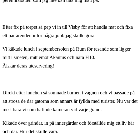
perennrabatten som jag inte kan titta mig mätt på.
Efter fix på torpet så pep vi in till Visby för att handla mat och fixa
ett par ärenden inför några jobb jag skulle göra.
Vi käkade lunch i septembersolen på Rum för resande som ligger
mitt i smeten, mitt emot Akantus och nära H10.
Älskar deras uteservering!
Direkt efter lunchen så somnade barnen i vagnen och vi passade på
att strosa de där gatorna som annars är fyllda med turister. Nu var det
mest bara vi som haffade kameran vid varje gränd.
Kikade över grindar, in på innergårdar och förställde mig ett liv här
och där. Hur det skulle vara.