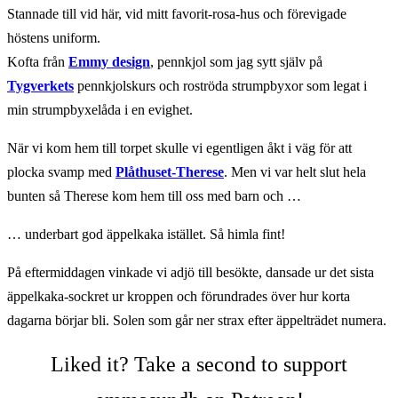
Stannade till vid här, vid mitt favorit-rosa-hus och förevigade
höstens uniform.
Kofta från
Emmy design
, pennkjol som jag sytt själv på
Tygverkets
pennkjolskurs och roströda strumpbyxor som legat i
min strumpbyxelåda i en evighet.
När vi kom hem till torpet skulle vi egentligen åkt i väg för att
plocka svamp med
Plåthuset-Therese
. Men vi var helt slut hela
bunten så Therese kom hem till oss med barn och …
… underbart god äppelkaka istället. Så himla fint!
På eftermiddagen vinkade vi adjö till besökte, dansade ur det sista
äppelkaka-sockret ur kroppen och förundrades över hur korta
dagarna börjar bli. Solen som går ner strax efter äppelträdet numera.
Liked it? Take a second to support