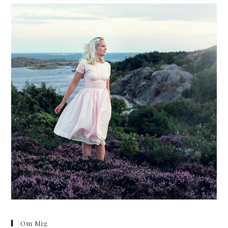
webbplats
Om Mig