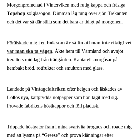
Morgonpromenad i Vinterviken med rutig kappa och fräsiga
Topshop
-solglasögon. Dimman låg tung över sjön Trekanten
och det var så där stilla som det bara är tidigt på morgonen.
Förälskade mig i en
bok som är så fin att man inte riktigt vet
var man ska ta vägen
. Åkte hem till Värmland och avnjöt
trerätters middag från trädgården. Kantarellsmörgåsar på
hembakt bröd, rotfrukter och smultron med glass.
Landade på
Vintagefabriken
efter helgen och läskades av
Lollos
nya, kattprydda notpapper som hon tagit med sig.
Provade fabrikens höstkappor och föll pladask.
Trippade höstgator fram i mina svartvita brogues och roade mig
med att lyssna på “Greese” och prova klänningar efter