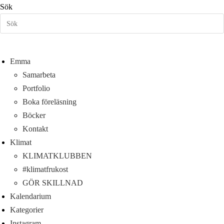
Hoppa
Sök
till
innehållet
Emma
Samarbeta
Portfolio
Boka föreläsning
Böcker
Kontakt
Klimat
KLIMATKLUBBEN
#klimatfrukost
GÖR SKILLNAD
Kalendarium
Kategorier
Instagram