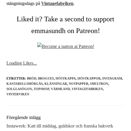
stängningsdags på
Vintagefabriken
.
Liked it? Take a second to support
emmasundh on Patreon!
Loading Likes...
ETIKETTER:
BRÖD
,
BROGUES
,
HÖSTKAPPA
,
HÖSTKAPPOR
,
INSTAGRAM
,
KANTARELLSMÖRGÅS
,
KLÄNNINGAR
,
NOTPAPPER
,
SMULTRON
,
SOLGLASÖGON
,
TOPSHOP
,
VÄRMLAND
,
VINTAGEFABRIKEN
,
VINTERVIKEN
Läs
Föregående inlägg
fler
Instaweek: Katt till middag, guldskor och franska bakverk
artiklar