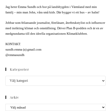
Jag heter Emma Sundh och bor på landsbygden i Värmland med min
familj – min man John, våra små kids. Där bygger vi ett hus – av halm!
Jobbar som frilansande journalist, föreläsare, återbrukstylist och influencer
med inrikting klimat och omställning. Driver Plan B-podden och är en av
medgrundarna till den ideella organisationen Klimatklubben.
KONTAKT:
sundh.emma (a) gmail.com
@emmasundh
Kategorier
Kategorier
Arkiv
Arkiv