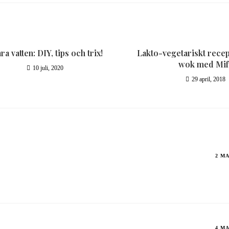
ra vatten: DIY, tips och trix!
Lakto-vegetariskt recep
wok med Mif
10 juli, 2020
29 april, 2018
2 MA
4 MA