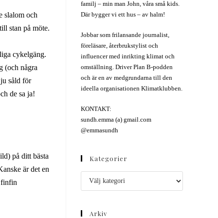
familj – min man John, våra små kids.
te slalom och
Där bygger vi ett hus – av halm!
ill stan på möte.
Jobbar som frilansande journalist,
föreläsare, återbrukstylist och
nliga cykelgäng.
influencer med inrikting klimat och
ag (och några
omställning. Driver Plan B-podden
och är en av medgrundarna till den
ju såld för
ideella organisationen Klimatklubben.
ch de sa ja!
KONTAKT:
sundh.emma (a) gmail.com
@emmasundh
ild) på ditt bästa
Kategorier
 Kanske är det en
finfin
Arkiv