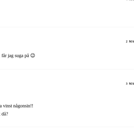
2 MA
 får jag suga på 😉
3 MA
a vinst någonsin!!
t då?