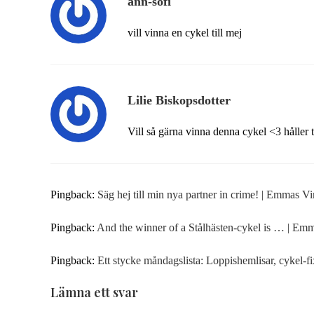
ann-sofi
vill vinna en cykel till mej
Lilie Biskopsdotter
Vill så gärna vinna denna cykel <3 håller
Pingback:
Säg hej till min nya partner in crime! | Emmas V
Pingback:
And the winner of a Stålhästen-cykel is … | Em
Pingback:
Ett stycke måndagslista: Loppishemlisar, cykel-f
Lämna ett svar