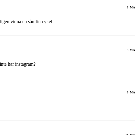
3 MA
kligen vinna en sån fin cykel!
3 MA
nte har instagram?
3 MA
11 MA