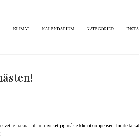
A
KLIMAT
KALENDARIUM
KATEGORIER
INST
hästen!
 svettigt räknar ut hur mycket jag måste klimatkompensera för detta kala
!