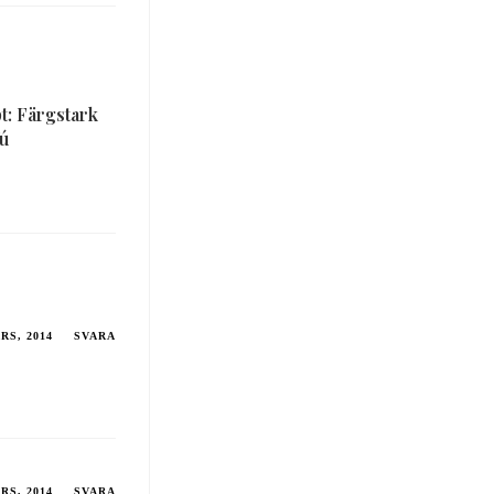
t: Färgstark
ú
RS, 2014
SVARA
RS, 2014
SVARA