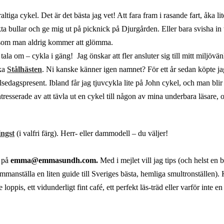
tiga cykel. Det är det bästa jag vet! Att fara fram i rasande fart, åka li
 bullar och ge mig ut på picknick på Djurgården. Eller bara svisha in t
 som man aldrig kommer att glömma.
tala om – cykla i gäng! Jag önskar att fler ansluter sig till mitt miljövä
ska
Stålhästen
. Ni kanske känner igen namnet? För ett år sedan köpte j
sedagspresent. Ibland får jag tjuvcykla lite på John cykel, och man blir 
tresserade av att tävla ut en cykel till någon av mina underbara läsare, o
ingst
(i valfri färg). Herr- eller dammodell – du väljer!
s på
emma@emmasundh.com.
Med i mejlet vill jag tips (och helst en b
ammanställa en liten guide till Sveriges bästa, hemliga smultronställen).
is, ett vidunderligt fint café, ett perfekt läs-träd eller varför inte en 