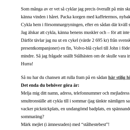
Som många av er vet så cyklar jag precis överallt på min skral
känna vinden i håret. Packa korgen med kaffetermos, nybakta
Cykla hem i försommargryningen, efter en sådan där kväll
Jag älskar att cykla, känna benens muskler och – för att inte 
Därför tävlar jag nu ut en cykel (värde 2 695 kr) från sven
presentkompanjoner) en fin, Volvo-blå cykel till John i födel
mindre. Så jag frågade snällt Stålhästen om de skulle vara in
Hurra!
Så nu har du chansen att rulla fram på en sådan
här stilig h
Det enda du behöver göra är:
Melja mig ditt namn, adress, telefonnummer och mejladres
smultronställe att cykla till i sommar (jag tänkte nämligen s
vacker picknickplats, en undangömd badplats, en spännande lopp
sommaräng?
Märk mejlet (i ämnesraden) med “stålhestebest”!