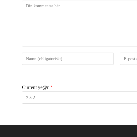
Current ye@r
*