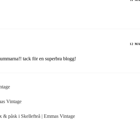
12 MA
 tummarna!! tack för en superbra blogg!
intage
mas Vintage
ix & påsk i Skellefteå | Emmas Vintage