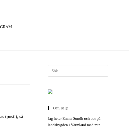
AGRAM
Om Mig
s (pust!), så
Jag heter Emma Sundh och bor på
landsbygden i Värmland med min