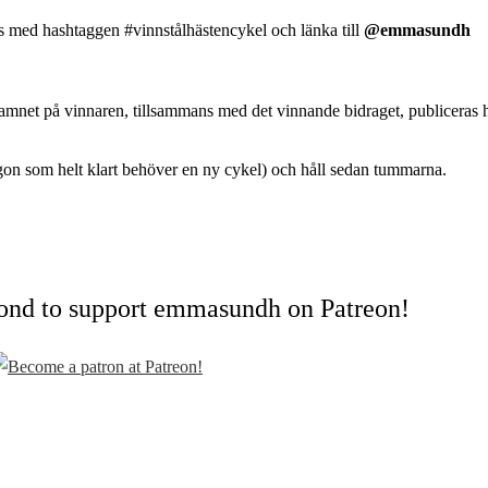
 med hashtaggen #vinnstålhästencykel och länka till
@emmasundh
amnet på vinnaren, tillsammans med det vinnande bidraget, publiceras h
någon som helt klart behöver en ny cykel) och håll sedan tummarna.
cond to support emmasundh on Patreon!