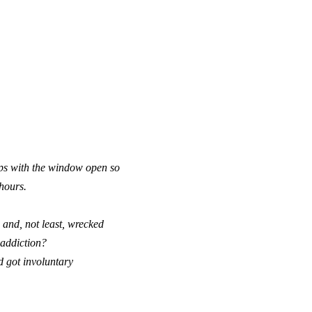
haps with the window open so
 hours.
n and, not least, wrecked
 addiction?
d got involuntary