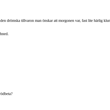
l den drömska tillvaron man önskar att morgonen var, fast lite härlig klump
chned.
rödbeta?