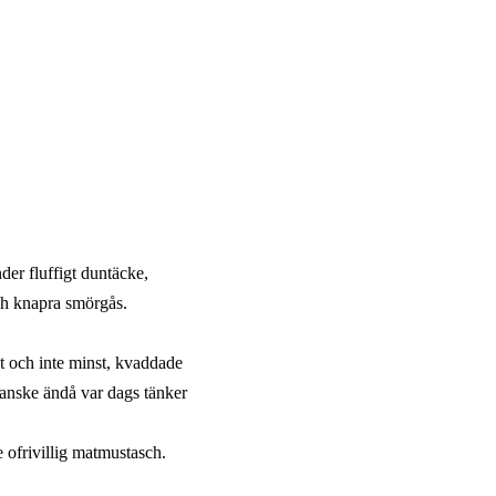
der fluffigt duntäcke,
och knapra smörgås.
et och inte minst, kvaddade
kanske ändå var dags tänker
 ofrivillig matmustasch.