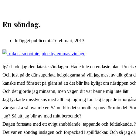
En söndag.
Inlägget publicerat:
25 februari, 2013
Igår hade jag den lataste söndagen. Hade inte en endaste plan. Precis
Och just på de där superlata helgdagarna så vill jag mest av allt göra 
kanske med fönstret på glänt så att det blir lite kyligt om nästippen o
Och det gjorde jag minsann, men vägen dit var banne mig inte lätt.
Jag lyckade misslyckas med allt jag tog mig för. Jag tappade smörgåsar
vår ganska så nya mixer. Så nu blir det smoothie-paus för min del. So
jag? Så att jag blir av med mitt beroende?
Dagen fortsatte med ett evigt snubblande, tappande och feltänkande. N
Det var en söndag inslagen och förpackad i spillfläckar. Och så jag där