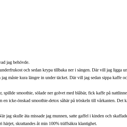
 vad jag behövde.
dunderfrukost och sedan krypa tillbaka ner i sängen. Där vill jag ligga un
ch jag måste kura längre in under täcket. Där vill jag sedan sippa kaffe 
, spillde smoothie, sölade ner golvet med blåbär, fick kaffe på nattlinn
m en icke-önskad smoothie-detox såhär på tröskeln till vårkanten. Det 
är jag skulle äta missade jag munnen, satte gaffel i kinden och skaffade
i härjet, skrattandes åt min 100% träffsäkra klantighet.