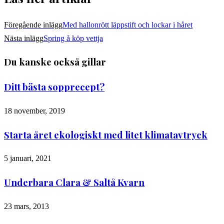
Föregående inlägg
Med hallonrött läppstift och lockar i håret
Nästa inlägg
Spring å köp vettja
Du kanske också gillar
Ditt bästa sopprecept?
18 november, 2019
Starta året ekologiskt med litet klimatavtryck
5 januari, 2021
Underbara Clara & Saltå Kvarn
23 mars, 2013