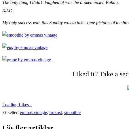
The only thing I didn’t laughed at was the broken mixer. Buhuu.
R.I.P.
My only success with this Sunday was to take some pictures of the bre
Liked it? Take a se
Loading Likes...
Etiketter:
emmas vintage
,
frukost
,
smoothie
Läs fler artiklar