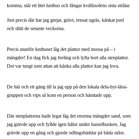
komma, står ett litet lusthus och fångar kvällssolens sista strålar.
Just precis där har jag grejat, grävt, rensat ogräs, kånkat jord
och slitit de senaste veckorna.
Precis utanför lusthuset låg det plattor med mossa på – i
mängder! En dag fick jag feeling och lyfta bort alla stenplattor.
Det var tungt som attan att kånka alla plattor kan jag lova.
De här och ett gäng till la jag upp på den lokala dela-byt-låna-
gruppen och vips så kom en person och hämtade upp.
Där stenplattorna hade legat låg det enorma mängder sand, som
jag grävde upp och fyllde igen hålor under hasselbusken. Jag
grävde upp en gång och gjorde odlingsbäddar på båda sidor.