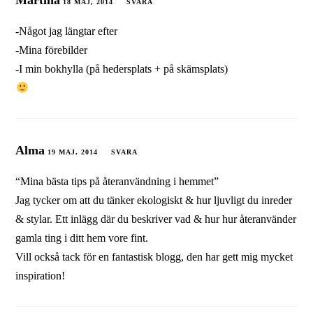
Martina
18 MAJ, 2014
SVARA
-Något jag längtar efter
-Mina förebilder
-I min bokhylla (på hedersplats + på skämsplats)
Alma
19 MAJ, 2014
SVARA
“Mina bästa tips på återanvändning i hemmet”
Jag tycker om att du tänker ekologiskt & hur ljuvligt du inreder
& stylar. Ett inlägg där du beskriver vad & hur hur återanvänder
gamla ting i ditt hem vore fint.
Vill också tack för en fantastisk blogg, den har gett mig mycket
inspiration!