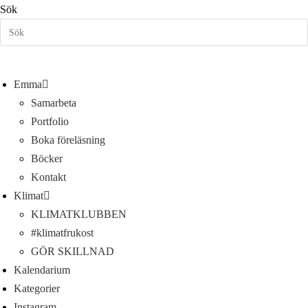
Hoppa
Sök
till
innehållet
Emma
Samarbeta
Portfolio
Boka föreläsning
Böcker
Kontakt
Klimat
KLIMATKLUBBEN
#klimatfrukost
GÖR SKILLNAD
Kalendarium
Kategorier
Instagram