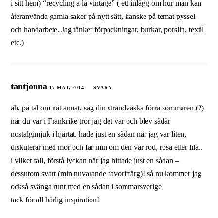
i sitt hem) “recycling a la vintage” ( ett inlägg om hur man kan
återanvända gamla saker på nytt sätt, kanske på temat pyssel
och handarbete. Jag tänker förpackningar, burkar, porslin, textil
etc.)
tantjonna
17 MAJ, 2014
SVARA
åh, på tal om nåt annat, såg din strandväska förra sommaren (?)
när du var i Frankrike tror jag det var och blev sådär
nostalgimjuk i hjärtat. hade just en sådan när jag var liten,
diskuterar med mor och far min om den var röd, rosa eller lila..
i vilket fall, förstå lyckan när jag hittade just en sådan –
dessutom svart (min nuvarande favoritfärg)! så nu kommer jag
också svänga runt med en sådan i sommarsverige!
tack för all härlig inspiration!