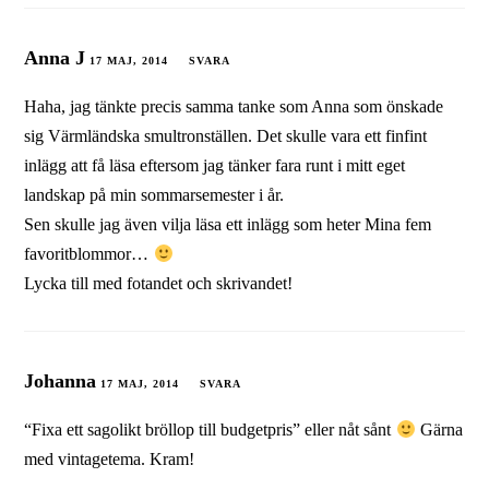
Anna J
17 MAJ, 2014
SVARA
Haha, jag tänkte precis samma tanke som Anna som önskade
sig Värmländska smultronställen. Det skulle vara ett finfint
inlägg att få läsa eftersom jag tänker fara runt i mitt eget
landskap på min sommarsemester i år.
Sen skulle jag även vilja läsa ett inlägg som heter Mina fem
favoritblommor…
Lycka till med fotandet och skrivandet!
Johanna
17 MAJ, 2014
SVARA
“Fixa ett sagolikt bröllop till budgetpris” eller nåt sånt
Gärna
med vintagetema. Kram!