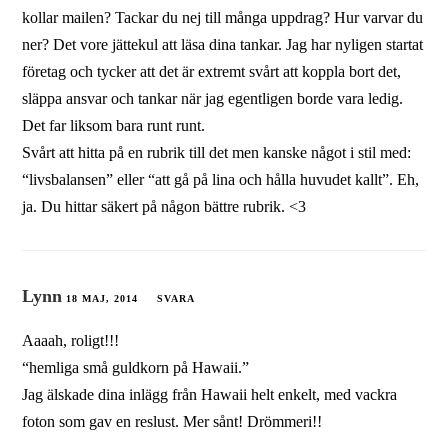
kollar mailen? Tackar du nej till många uppdrag? Hur varvar du
ner? Det vore jättekul att läsa dina tankar. Jag har nyligen startat
företag och tycker att det är extremt svårt att koppla bort det,
släppa ansvar och tankar när jag egentligen borde vara ledig.
Det far liksom bara runt runt.
Svårt att hitta på en rubrik till det men kanske något i stil med:
“livsbalansen” eller “att gå på lina och hålla huvudet kallt”. Eh,
ja. Du hittar säkert på någon bättre rubrik. <3
Lynn
18 MAJ, 2014
SVARA
Aaaah, roligt!!!
“hemliga små guldkorn på Hawaii.”
Jag älskade dina inlägg från Hawaii helt enkelt, med vackra
foton som gav en reslust. Mer sånt! Drömmeri!!