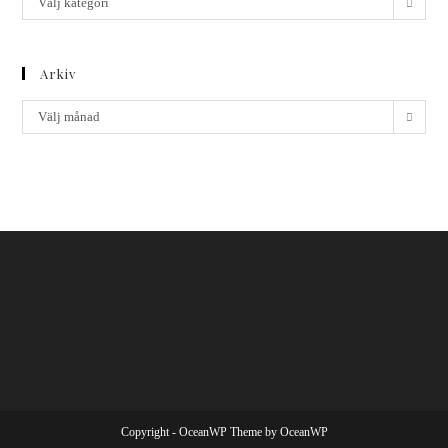
Välj kategori
Arkiv
Arkiv
Välj månad
Copyright - OceanWP Theme by OceanWP