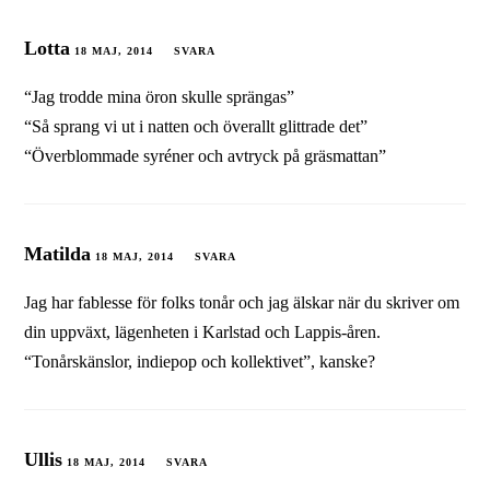
Lotta
18 MAJ, 2014
SVARA
“Jag trodde mina öron skulle sprängas”
“Så sprang vi ut i natten och överallt glittrade det”
“Överblommade syréner och avtryck på gräsmattan”
Matilda
18 MAJ, 2014
SVARA
Jag har fablesse för folks tonår och jag älskar när du skriver om
din uppväxt, lägenheten i Karlstad och Lappis-åren.
“Tonårskänslor, indiepop och kollektivet”, kanske?
Ullis
18 MAJ, 2014
SVARA