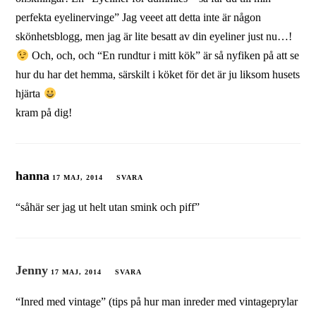
perfekta eyelinervinge” Jag veeet att detta inte är någon
skönhetsblogg, men jag är lite besatt av din eyeliner just nu…!
Och, och, och “En rundtur i mitt kök” är så nyfiken på att se
hur du har det hemma, särskilt i köket för det är ju liksom husets
hjärta
kram på dig!
hanna
17 MAJ, 2014
SVARA
“såhär ser jag ut helt utan smink och piff”
Jenny
17 MAJ, 2014
SVARA
“Inred med vintage” (tips på hur man inreder med vintageprylar