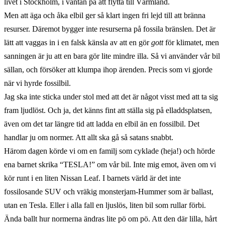
livet i Stockholm, i väntan på att flytta till Värmland.
Men att äga och åka elbil ger så klart ingen fri lejd till att bränna
resurser. Däremot bygger inte resurserna på fossila bränslen. Det är
lätt att vaggas in i en falsk känsla av att en gör
gott
för klimatet, men
sanningen är ju att en bara gör lite mindre illa. Så vi använder vår bil
sällan, och försöker att klumpa ihop ärenden. Precis som vi gjorde
när vi hyrde fossilbil.
Jag ska inte sticka under stol med att det är något visst med att ta sig
fram ljudlöst. Och ja, det känns fint att ställa sig på elladdsplatsen,
även om det tar längre tid att ladda en elbil än en fossilbil. Det
handlar ju om normer. Att allt ska gå så satans snabbt.
Härom dagen körde vi om en familj som cyklade (heja!) och hörde
ena barnet skrika “TESLA!” om vår bil. Inte mig emot, även om vi
kör runt i en liten Nissan Leaf. I barnets värld är det inte
fossilosande SUV och vräkig monsterjam-Hummer som är ballast,
utan en Tesla. Eller i alla fall en ljuslös, liten bil som rullar förbi.
Ända ballt hur normerna ändras lite pö om pö. Att den där lilla, hårt