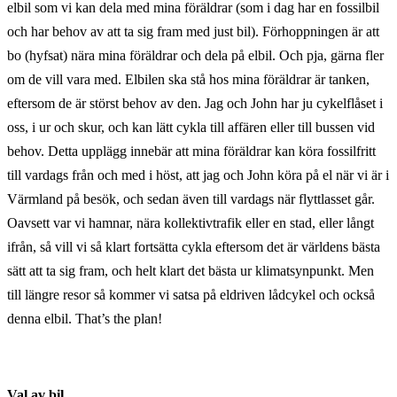
elbil som vi kan dela med mina föräldrar (som i dag har en fossilbil
och har behov av att ta sig fram med just bil). Förhoppningen är att
bo (hyfsat) nära mina föräldrar och dela på elbil. Och pja, gärna fler
om de vill vara med. Elbilen ska stå hos mina föräldrar är tanken,
eftersom de är störst behov av den. Jag och John har ju cykelflåset i
oss, i ur och skur, och kan lätt cykla till affären eller till bussen vid
behov. Detta upplägg innebär att mina föräldrar kan köra fossilfritt
till vardags från och med i höst, att jag och John köra på el när vi är i
Värmland på besök, och sedan även till vardags när flyttlasset går.
Oavsett var vi hamnar, nära kollektivtrafik eller en stad, eller långt
ifrån, så vill vi så klart fortsätta cykla eftersom det är världens bästa
sätt att ta sig fram, och helt klart det bästa ur klimatsynpunkt. Men
till längre resor så kommer vi satsa på eldriven lådcykel och också
denna elbil. That’s the plan!
Val av bil