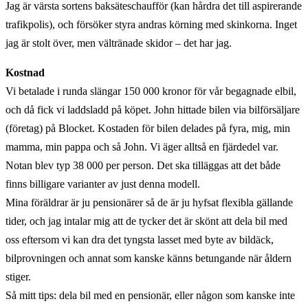
Jag är värsta sortens baksäteschaufför (kan hårdra det till aspirerande
trafikpolis), och försöker styra andras körning med skinkorna. Inget
jag är stolt över, men vältränade skidor – det har jag.
Kostnad
Vi betalade i runda slängar 150 000 kronor för vår begagnade elbil,
och då fick vi laddsladd på köpet. John hittade bilen via bilförsäljare
(företag) på Blocket. Kostaden för bilen delades på fyra, mig, min
mamma, min pappa och så John. Vi äger alltså en fjärdedel var.
Notan blev typ 38 000 per person. Det ska tilläggas att det både
finns billigare varianter av just denna modell.
Mina föräldrar är ju pensionärer så de är ju hyfsat flexibla gällande
tider, och jag intalar mig att de tycker det är skönt att dela bil med
oss eftersom vi kan dra det tyngsta lasset med byte av bildäck,
bilprovningen och annat som kanske känns betungande när åldern
stiger.
Så mitt tips: dela bil med en pensionär, eller någon som kanske inte