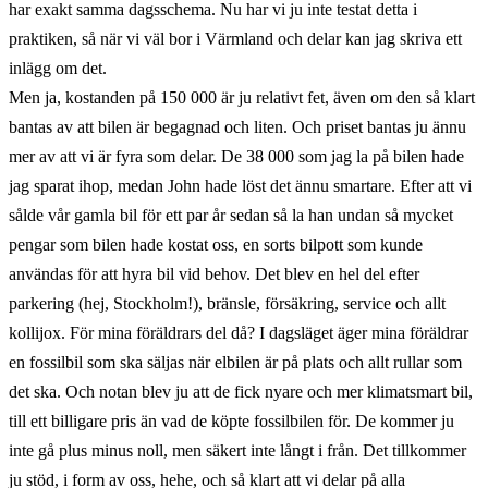
har exakt samma dagsschema. Nu har vi ju inte testat detta i
praktiken, så när vi väl bor i Värmland och delar kan jag skriva ett
inlägg om det.
Men ja, kostanden på 150 000 är ju relativt fet, även om den så klart
bantas av att bilen är begagnad och liten. Och priset bantas ju ännu
mer av att vi är fyra som delar. De 38 000 som jag la på bilen hade
jag sparat ihop, medan John hade löst det ännu smartare. Efter att vi
sålde vår gamla bil för ett par år sedan så la han undan så mycket
pengar som bilen hade kostat oss, en sorts bilpott som kunde
användas för att hyra bil vid behov. Det blev en hel del efter
parkering (hej, Stockholm!), bränsle, försäkring, service och allt
kollijox. För mina föräldrars del då? I dagsläget äger mina föräldrar
en fossilbil som ska säljas när elbilen är på plats och allt rullar som
det ska. Och notan blev ju att de fick nyare och mer klimatsmart bil,
till ett billigare pris än vad de köpte fossilbilen för. De kommer ju
inte gå plus minus noll, men säkert inte långt i från. Det tillkommer
ju stöd, i form av oss, hehe, och så klart att vi delar på alla