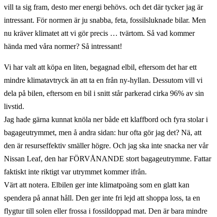
vill ta sig fram, desto mer energi behövs. och det där tycker jag är
intressant. För normen är ju snabba, feta, fossilsluknade bilar. Men
nu kräver klimatet att vi gör precis … tvärtom. Så vad kommer
hända med våra normer? Så intressant!
Vi har valt att köpa en liten, begagnad elbil, eftersom det har ett
mindre klimatavtryck än att ta en från ny-hyllan. Dessutom vill vi
dela på bilen, eftersom en bil i snitt står parkerad cirka 96% av sin
livstid.
Jag hade gärna kunnat knöla ner både ett klaffbord och fyra stolar i
bagageutrymmet, men å andra sidan: hur ofta gör jag det? Nä, att
den är resurseffektiv smäller högre. Och jag ska inte snacka ner vår
Nissan Leaf, den har FÖRVÅNANDE stort bagageutrymme. Fattar
faktiskt inte riktigt var utrymmet kommer ifrån.
Värt att notera. Elbilen ger inte klimatpoäng som en glatt kan
spendera på annat håll. Den ger inte fri lejd att shoppa loss, ta en
flygtur till solen eller frossa i fossildoppad mat. Den är bara mindre