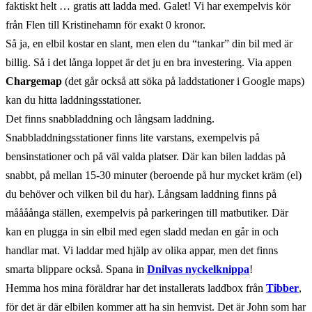
faktiskt helt … gratis att ladda med. Galet! Vi har exempelvis kör
från Flen till Kristinehamn för exakt 0 kronor.
Så ja, en elbil kostar en slant, men elen du “tankar” din bil med är
billig. Så i det långa loppet är det ju en bra investering. Via appen
Chargemap
(det går också att söka på laddstationer i Google maps)
kan du hitta laddningsstationer.
Det finns snabbladdning och långsam laddning.
Snabbladdningsstationer finns lite varstans, exempelvis på
bensinstationer och på väl valda platser. Där kan bilen laddas på
snabbt, på mellan 15-30 minuter (beroende på hur mycket kräm (el)
du behöver och vilken bil du har). Långsam laddning finns på
måååånga ställen, exempelvis på parkeringen till matbutiker. Där
kan en plugga in sin elbil med egen sladd medan en går in och
handlar mat. Vi laddar med hjälp av olika appar, men det finns
smarta blippare också. Spana in
Dnilvas nyckelknippa
!
Hemma hos mina föräldrar har det installerats laddbox från
Tibber
,
för det är där elbilen kommer att ha sin hemvist. Det är John som har