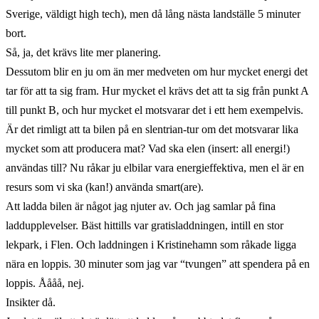
Sverige, väldigt high tech), men då lång nästa landställe 5 minuter
bort.
Så, ja, det krävs lite mer planering.
Dessutom blir en ju om än mer medveten om hur mycket energi det
tar för att ta sig fram. Hur mycket el krävs det att ta sig från punkt A
till punkt B, och hur mycket el motsvarar det i ett hem exempelvis.
Är det rimligt att ta bilen på en slentrian-tur om det motsvarar lika
mycket som att producera mat? Vad ska elen (insert: all energi!)
användas till? Nu råkar ju elbilar vara energieffektiva, men el är en
resurs som vi ska (kan!) använda smart(are).
Att ladda bilen är något jag njuter av. Och jag samlar på fina
laddupplevelser. Bäst hittills var gratisladdningen, intill en stor
lekpark, i Flen. Och laddningen i Kristinehamn som råkade ligga
nära en loppis. 30 minuter som jag var “tvungen” att spendera på en
loppis. Åååå, nej.
Insikter då.