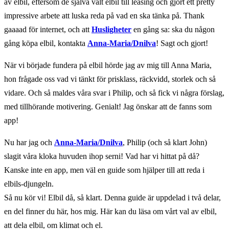
av elbil, eftersom de själva valt elbil till leasing och gjort ett pretty
impressive arbete att luska reda på vad en ska tänka på. Thank
gaaaad för internet, och att
Husligheter
en gång sa: ska du någon
gång köpa elbil, kontakta
Anna-Maria/Dnilva
! Sagt och gjort!
När vi började fundera på elbil hörde jag av mig till Anna Maria,
hon frågade oss vad vi tänkt för prisklass, räckvidd, storlek och så
vidare. Och så maldes våra svar i Philip, och så fick vi några förslag,
med tillhörande motivering. Genialt! Jag önskar att de fanns som
app!
Nu har jag och
Anna-Maria/Dnilva
, Philip (och så klart John)
slagit våra kloka huvuden ihop serni! Vad har vi hittat på då?
Kanske inte en app, men väl en guide som hjälper till att reda i
elbils-djungeln.
Så nu kör vi! Elbil då, så klart. Denna guide är uppdelad i två delar,
en del finner du här, hos mig. Här kan du läsa om vårt val av elbil,
att dela elbil, om klimat och el.