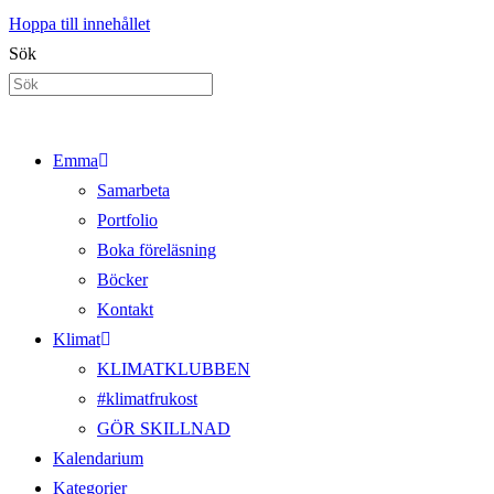
Hoppa till innehållet
Sök
Emma
Samarbeta
Portfolio
Boka föreläsning
Böcker
Kontakt
Klimat
KLIMATKLUBBEN
#klimatfrukost
GÖR SKILLNAD
Kalendarium
Kategorier