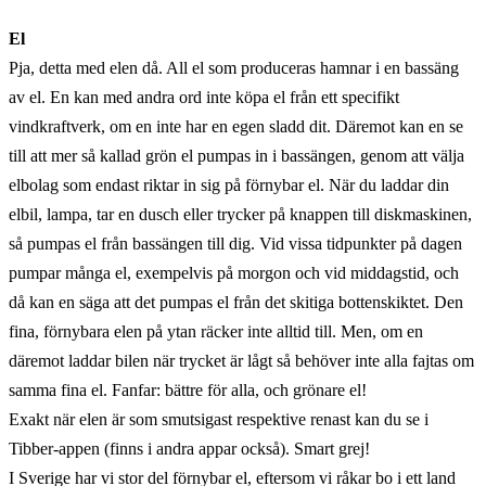
El
Pja, detta med elen då. All el som produceras hamnar i en bassäng
av el. En kan med andra ord inte köpa el från ett specifikt
vindkraftverk, om en inte har en egen sladd dit. Däremot kan en se
till att mer så kallad grön el pumpas in i bassängen, genom att välja
elbolag som endast riktar in sig på förnybar el. När du laddar din
elbil, lampa, tar en dusch eller trycker på knappen till diskmaskinen,
så pumpas el från bassängen till dig. Vid vissa tidpunkter på dagen
pumpar många el, exempelvis på morgon och vid middagstid, och
då kan en säga att det pumpas el från det skitiga bottenskiktet. Den
fina, förnybara elen på ytan räcker inte alltid till. Men, om en
däremot laddar bilen när trycket är lågt så behöver inte alla fajtas om
samma fina el. Fanfar: bättre för alla, och grönare el!
Exakt när elen är som smutsigast respektive renast kan du se i
Tibber-appen (finns i andra appar också). Smart grej!
I Sverige har vi stor del förnybar el, eftersom vi råkar bo i ett land