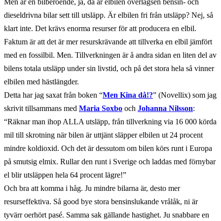
Men är en bilberoende, ja, då är elbilen överlägsen
bensin- och
dieseldrivna bilar sett till utsläpp. Är elbilen fri från utsläpp? Nej, så
klart inte. Det krävs enorma resurser för att producera en elbil.
Faktum är att det är mer resurskrävande att tillverka en elbil jämfört
med en fossilbil. Men. Tillverkningen är å andra sidan en liten del av
bilens totala utsläpp under sin livstid, och på det stora hela så vinner
elbilen med hästlängder.
Detta har jag saxat från boken “
Men Kina då!?
” (Novellix) som jag
skrivit tillsammans med
Maria Soxbo
och
Johanna Nilsson
:
“Räknar man ihop ALLA utsläpp, från tillverkning via 16 000 körda
mil till skrotning när bilen är uttjänt släpper elbilen ut 24 procent
mindre koldioxid. Och det är dessutom om bilen körs runt i Europa
på smutsig elmix. Rullar den runt i Sverige och laddas med förnybar
el blir utsläppen hela 64 procent lägre!”
Och bra att komma i håg. Ju mindre bilarna är, desto mer
resurseffektiva. Så good bye stora bensinslukande vrålåk, ni är
tyvärr oerhört pasé. Samma sak gällande hastighet. Ju snabbare en