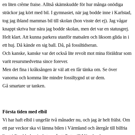
en liten crème fraise. Alltså skämskudde för hur många onödiga
sträckor jag kört med bil. I gymnasiet, när jag bodde inne i Karlstad,
tog jag ibland mammas bil till skolan (hon visste det ej). Jag vågar
knappt skriva hur nära jag bodde skolan, men det var en statusgrej.
Helt klart. Att kunna parkera utanför matsalen och liksom glida in i
ett huj. Då kände en sig ball. Då, på fossiltidseran.
Och kanske, kanske var det också lite revolt mot mina föräldrar som
varit resursmedvetna since forever.
Men det fina i kråksången är väl att en får tänka om. Se över
vanorna och komma lite mindre fossiltygnd ut ur dem.
Gå smartare ur tanken.
Första tiden med elbil
Vi har haft elbil i ungefär två månader nu, och jag är helt frälst. Om
ett par veckor ska vi lämna bilen i Värmland och återgår till bilfria