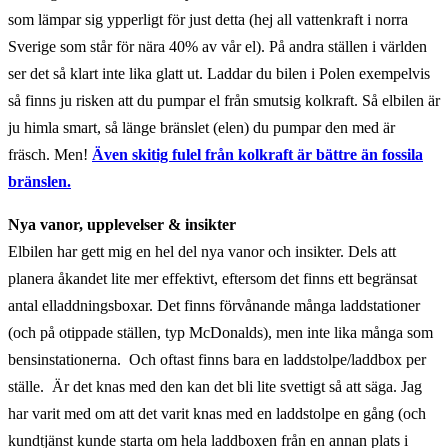
som lämpar sig ypperligt för just detta (hej all vattenkraft i norra
Sverige som står för nära 40% av vår el). På andra ställen i världen
ser det så klart inte lika glatt ut. Laddar du bilen i Polen exempelvis
så finns ju risken att du pumpar el från smutsig kolkraft. Så elbilen är
ju himla smart, så länge bränslet (elen) du pumpar den med är
fräsch. Men!
Även skitig fulel från kolkraft är bättre än fossila
bränslen.
Nya vanor, upplevelser & insikter
Elbilen har gett mig en hel del nya vanor och insikter. Dels att
planera åkandet lite mer effektivt, eftersom det finns ett begränsat
antal elladdningsboxar. Det finns förvånande många laddstationer
(och på otippade ställen, typ McDonalds), men inte lika många som
bensinstationerna. Och oftast finns bara en laddstolpe/laddbox per
ställe. Är det knas med den kan det bli lite svettigt så att säga. Jag
har varit med om att det varit knas med en laddstolpe en gång (och
kundtjänst kunde starta om hela laddboxen från en annan plats i