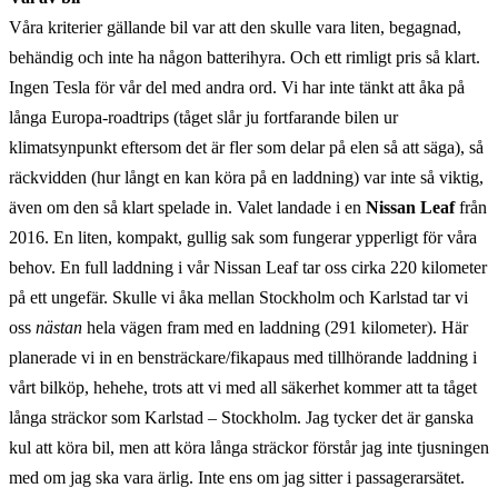
Våra kriterier gällande bil var att den skulle vara liten, begagnad,
behändig och inte ha någon batterihyra. Och ett rimligt pris så klart.
Ingen Tesla för vår del med andra ord. Vi har inte tänkt att åka på
långa Europa-roadtrips (tåget slår ju fortfarande bilen ur
klimatsynpunkt eftersom det är fler som delar på elen så att säga), så
räckvidden (hur långt en kan köra på en laddning) var inte så viktig,
även om den så klart spelade in. Valet landade i en
Nissan Leaf
från
2016. En liten, kompakt, gullig sak som fungerar ypperligt för våra
behov. En full laddning i vår Nissan Leaf tar oss cirka 220 kilometer
på ett ungefär. Skulle vi åka mellan Stockholm och Karlstad tar vi
oss
nästan
hela vägen fram med en laddning (291 kilometer). Här
planerade vi in en bensträckare/fikapaus med tillhörande laddning i
vårt bilköp, hehehe, trots att vi med all säkerhet kommer att ta tåget
långa sträckor som Karlstad – Stockholm. Jag tycker det är ganska
kul att köra bil, men att köra långa sträckor förstår jag inte tjusningen
med om jag ska vara ärlig. Inte ens om jag sitter i passagerarsätet.