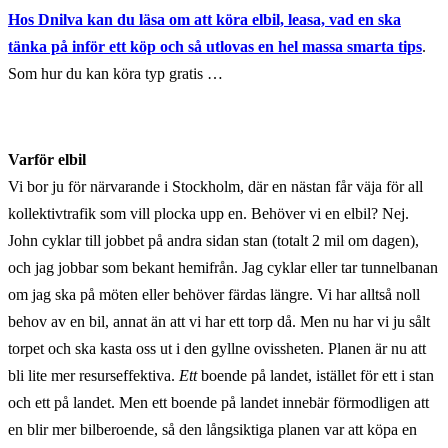
Hos Dnilva kan du läsa om att köra elbil, leasa, vad en ska
tänka på inför ett köp och så utlovas en hel massa smarta tips
.
Som hur du kan köra typ gratis …
Varför elbil
Vi bor ju för närvarande i Stockholm, där en nästan får väja för all
kollektivtrafik som vill plocka upp en. Behöver vi en elbil? Nej.
John cyklar till jobbet på andra sidan stan (totalt 2 mil om dagen),
och jag jobbar som bekant hemifrån. Jag cyklar eller tar tunnelbanan
om jag ska på möten eller behöver färdas längre. Vi har alltså noll
behov av en bil, annat än att vi har ett torp då. Men nu har vi ju sålt
torpet och ska kasta oss ut i den gyllne ovissheten. Planen är nu att
bli lite mer resurseffektiva.
Ett
boende på landet, istället för ett i stan
och ett på landet. Men ett boende på landet innebär förmodligen att
en blir mer bilberoende, så den långsiktiga planen var att köpa en