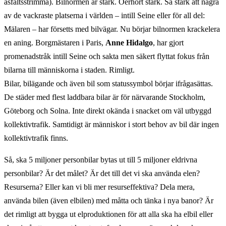
asfaltsstrimma). Bilnormen är stark. Oerhört stark. Så stark att några
av de vackraste platserna i världen – intill Seine eller för all del:
Mälaren – har försetts med bilvägar. Nu börjar bilnormen krackelera
en aning. Borgmästaren i Paris,
Anne Hidalgo
, har gjort
promenadstråk intill Seine och sakta men säkert flyttat fokus från
bilarna till människorna i staden. Rimligt.
Bilar, bilägande och även bil som statussymbol börjar ifrågasättas.
De städer med flest laddbara bilar är för närvarande Stockholm,
Göteborg och Solna. Inte direkt okända i snacket om väl utbyggd
kollektivtrafik. Samtidigt är människor i stort behov av bil där ingen
kollektivtrafik finns.
Så, ska 5 miljoner personbilar bytas ut till 5 miljoner eldrivna
personbilar? Är det målet? Är det till det vi ska använda elen?
Resurserna? Eller kan vi bli mer resurseffektiva? Dela mera,
använda bilen (även elbilen) med måtta och tänka i nya banor? Är
det rimligt att bygga ut elproduktionen för att alla ska ha elbil eller