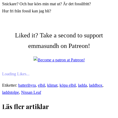
Snickare? Och hur körs min mat ut? Är det fossilfritt?
Hur fri från fossil kan jag bli?
Liked it? Take a second to support
emmasundh on Patreon!
Loading Likes...
Etiketter:
batterihyra
,
elbil
,
klimat
,
köpa elbil
,
ladda
,
laddbox
,
laddstolpe
,
Nissan Leaf
Läs fler artiklar