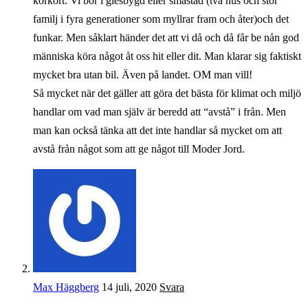
körkort. Vi bor i glesbygd eller småstad (två hus och stor
familj i fyra generationer som myllrar fram och åter)och det
funkar. Men såklart händer det att vi då och då får be nån god
människa köra något åt oss hit eller dit. Man klarar sig faktiskt
mycket bra utan bil. Även på landet. OM man vill!
Så mycket när det gäller att göra det bästa för klimat och miljö
handlar om vad man själv är beredd att “avstå” i från. Men
man kan också tänka att det inte handlar så mycket om att
avstå från något som att ge något till Moder Jord.
Max Häggberg
14 juli, 2020
Svara