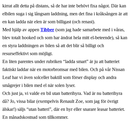
kirrat allt detta på distans, så de har inte behövt fixa något. Där kan
elbilen suga i sig långsam laddning, men det fina i kråksången är att
en kan ladda när elen är som billigast (och renast).
Med hjälp av appen
Tibber
(som jag hade samarbete med i våras,
blev totalt hooked och som har ändrat hela mitt el-beteende), så kan
en styra laddningen av bilen så att det blir så billigt och
resurseffektivt som möjligt.
En liten parentes under rubriken “ladda smart” är ju att batteriet
faktiskt laddar när en motorbromsar med bilen. Och på vår Nissan
Leaf har vi även solceller baktill som förser display och andra
smågrejer i bilen med el när solen lyser.
Och just ja, vi valde en bil utan batterihyra. Vad är nu batterihyra
då? Jo, vissa bilar (exempelvis Renault Zoe, som jag för övrigt
älskar!) säljs “utan batteri”, där en hyr eller snarare leasar batteriet.
En månadskostnad som tillkommer.