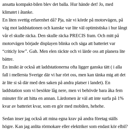
ansatta kompakt-bilen blev det balla. Hur hände det! Jo, med
klimatet i åtanke.
En liten svettig erfarenhet då? Pja, när vi körde på motorvägen, på
väg mot laddstationen och kanske var lite väl optimistiska i hur långt
vår el skulle räcka. Den skulle räcka PRECIS fram. Och mitt på
motorvägen började displayen blinka och säga att batteriet var
“criticly low”. Gah. Men elen räckte och vi lärde oss att planera lite
bättre.
En insikt är också att laddstationerna ofta ligger ganska tätt ( i alla
fall i mellersta Sverige där vi har rört oss, men kan tänka mig att det
är lite si så där med den saken på andra platser i landet). En
laddstation som vi besökte låg nere, men vi behövde bara åka fem
minuter för att hitta en annan. Lärdomen är väl att inte surfa på 1%
kvar av batteriet kvar, som en gör med mobilen, hehehe.
Sedan inser jag också att mina egna krav på andra företag ställs
högre. Kan jag anlita rörmokare eller elektriker som endast kör elbil?