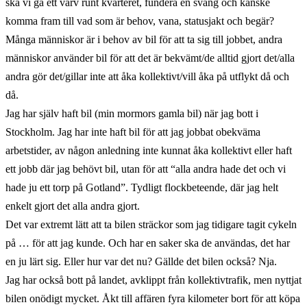
ska vi gå ett varv runt kvarteret, fundera en sväng och kanske
komma fram till vad som är behov, vana, statusjakt och begär?
Många människor är i behov av bil för att ta sig till jobbet, andra
människor använder bil för att det är bekvämt/de alltid gjort det/alla
andra gör det/gillar inte att åka kollektivt/vill åka på utflykt då och
då.
Jag har själv haft bil (min mormors gamla bil) när jag bott i
Stockholm. Jag har inte haft bil för att jag jobbat obekväma
arbetstider, av någon anledning inte kunnat åka kollektivt eller haft
ett jobb där jag behövt bil, utan för att “alla andra hade det och vi
hade ju ett torp på Gotland”. Tydligt flockbeteende, där jag helt
enkelt gjort det alla andra gjort.
Det var extremt lätt att ta bilen sträckor som jag tidigare tagit cykeln
på … för att jag kunde. Och har en saker ska de användas, det har
en ju lärt sig. Eller hur var det nu? Gällde det bilen också? Nja.
Jag har också bott på landet, avklippt från kollektivtrafik, men nyttjat
bilen onödigt mycket. Åkt till affären fyra kilometer bort för att köpa