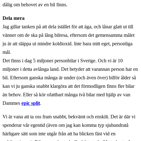
dålig om behovet av en bil finns.
Dela mera
Jag gillar tanken på att dela istället för att äga, och lånar glatt ut till
vänner om de ska på lång bilresa, eftersom det gemensamma målet
ju är att släppa ut mindre koldioxid. Inte bara mitt eget, personliga
mål.
Det finns i dag 5 miljoner personbilar i Sverige. Och vi är 10
miljoner i detta avlånga land. Det betyder att varannan person har en
bil. Eftersom ganska många är under (och även över) bilför ålder så
kan vi ju ganska snabbt klargöra att det förmodligen finns fler bilar
än behov. Eller så kör ofattbart många två bilar med hjälp av van
Dammes
epic split
.
Vi är vana att ta oss fram snabbt, bekvämt och enskilt. Det är där vi
spenderar vår egentid (även om jag kan komma typ sjuhundratå
härligare sätt som inte utgår från att ha blicken fäst vid en