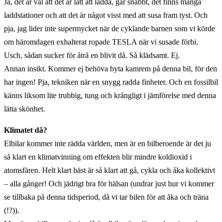
Ja, det är väl att det är lätt att ladda, går snabbt, det finns många
laddstationer och att det är något visst med att susa fram tyst. Och
pja, jag lider inte supermycket när de cyklande barnen som vi körde
om häromdagen exhalterat ropade TESLA när vi susade förbi.
Usch, sådan sucker för åtrå en blivit då. Så klädsamt. Ej.
Annan insikt. Kommer ej behöva byta kamrem på denna bil, för den
har ingen! Pja, tekniken när en snygg radda finheter. Och en fossilbil
känns liksom lite trubbig, tung och krångligt i jämförelse med denna
lätta skönhet.
Klimatet då?
Elbilar kommer inte rädda världen, men är en bilberoende är det ju
så klart en klimatvinning om effekten blir mindre koldioxid i
atomsfären. Helt klart bäst är så klart att gå, cykla och åka kollektivt
– alla gånger! Och jädrigt bra för hälsan (undrar just hur vi kommer
se tillbaka på denna tidsperiod, då vi tar bilen för att åka och träna
(!?)).