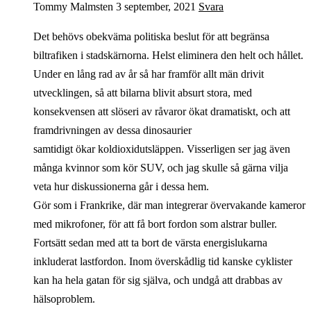
Tommy Malmsten
3 september, 2021
Svara
Det behövs obekväma politiska beslut för att begränsa
biltrafiken i stadskärnorna. Helst eliminera den helt och hållet.
Under en lång rad av år så har framför allt män drivit
utvecklingen, så att bilarna blivit absurt stora, med
konsekvensen att slöseri av råvaror ökat dramatiskt, och att
framdrivningen av dessa dinosaurier
samtidigt ökar koldioxidutsläppen. Visserligen ser jag även
många kvinnor som kör SUV, och jag skulle så gärna vilja
veta hur diskussionerna går i dessa hem.
Gör som i Frankrike, där man integrerar övervakande kameror
med mikrofoner, för att få bort fordon som alstrar buller.
Fortsätt sedan med att ta bort de värsta energislukarna
inkluderat lastfordon. Inom överskådlig tid kanske cyklister
kan ha hela gatan för sig själva, och undgå att drabbas av
hälsoproblem.