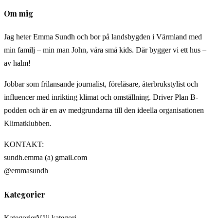
Om mig
Jag heter Emma Sundh och bor på landsbygden i Värmland med
min familj – min man John, våra små kids. Där bygger vi ett hus –
av halm!
Jobbar som frilansande journalist, föreläsare, återbrukstylist och
influencer med inrikting klimat och omställning. Driver Plan B-
podden och är en av medgrundarna till den ideella organisationen
Klimatklubben.
KONTAKT:
sundh.emma (a) gmail.com
@emmasundh
Kategorier
Kategorier
Välj kategori