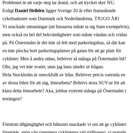
Problemet är att varje steg tar åratal, och att trycket sker NU.
Enligt
Daniel Helldén
ligger Sverige 20 år efter framstående
cykelnationer som Danmark och Nederländerna. TJUGO ÅR!
Vi snackade utmaningar (att bussarna måste ta sig fram exempelvis),
men också en hel del bekvämligheter som måste vändas och vridas
på. På Östermalm är det inte så fett med parkeringshus, så där kan
en inte plocka bort parkeringsplatser på gatan för att ge plats för
cyklister. Men å andra sidan, behöver så många på Östermalm bil?
Obs, jag vet inte svaret, utan jag bara sänder ut frågan.
Hela Stockholm är smockfullt av bilar. Behöver precis varenda en
av dessa bilen för att säg, lönearbeta? Behövs stora SUV:ar för att
klara detta lönearbete? Aka, jobbar extremt många på Östermalm i
terrängen?
Förutom tillgänglighet och bilnorm snackade vi om att ge cyklister
företräde, grön våg (premiera cyklisterna vid rödljusen), vi pratade