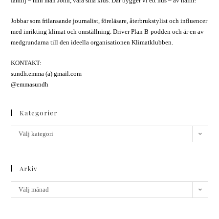
familj – min man John, våra små kids. Där bygger vi ett hus – av halm!
Jobbar som frilansande journalist, föreläsare, återbrukstylist och influencer
med inrikting klimat och omställning. Driver Plan B-podden och är en av
medgrundarna till den ideella organisationen Klimatklubben.
KONTAKT:
sundh.emma (a) gmail.com
@emmasundh
Kategorier
Välj kategori
Arkiv
Välj månad