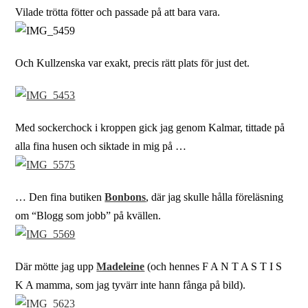
Vilade trötta fötter och passade på att bara vara.
Och Kullzenska var exakt, precis rätt plats för just det.
Med sockerchock i kroppen gick jag genom Kalmar, tittade på
alla fina husen och siktade in mig på …
… Den fina butiken
Bonbons
, där jag skulle hålla föreläsning
om “Blogg som jobb” på kvällen.
Där mötte jag upp
Madeleine
(och hennes F A N T A S T I S
K A mamma, som jag tyvärr inte hann fånga på bild).