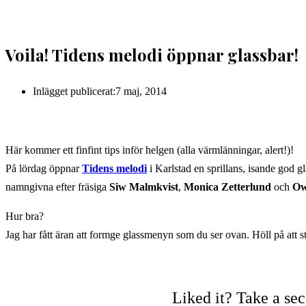
Voila! Tidens melodi öppnar glassbar!
Inlägget publicerat:
7 maj, 2014
Här kommer ett finfint tips inför helgen (alla värmlänningar, alert!)!
På lördag öppnar
Tidens melodi
i Karlstad en sprillans, isande god 
namngivna efter
fräsiga
Siw Malmkvist
,
Monica Zetterlund
och
Ow
Hur bra?
Jag har fått äran att formge glassmenyn som du ser ovan. Höll på att 
Liked it? Take a se