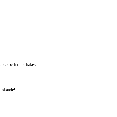
 sundae och milkshakes
 läskande!