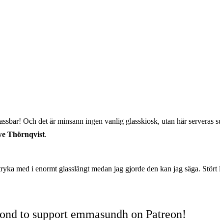
glassbar! Och det är minsann ingen vanlig glasskiosk, utan här serveras
e Thörnqvist
.
stryka med i enormt glasslängt medan jag gjorde den kan jag säga. Stört
cond to support emmasundh on Patreon!