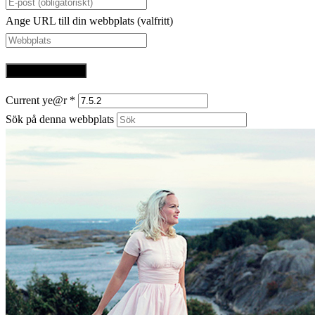
Ange URL till din webbplats (valfritt)
Current ye@r
*
Sök på denna webbplats