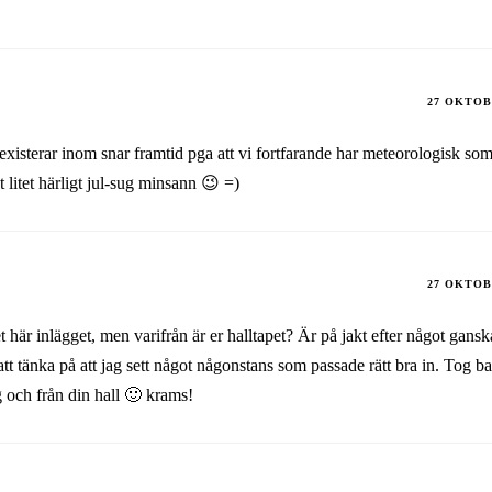
27 OKTOB
existerar inom snar framtid pga att vi fortfarande har meteorologisk so
et litet härligt jul-sug minsann 😉 =)
27 OKTOB
 det här inlägget, men varifrån är er halltapet? Är på jakt efter något gans
tt tänka på att jag sett något någonstans som passade rätt bra in. Tog ba
g och från din hall 🙂 krams!