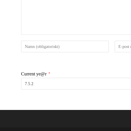
Current ye@r
*