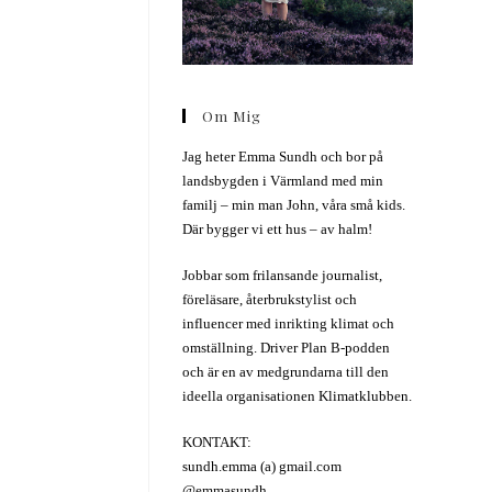
Om Mig
Jag heter Emma Sundh och bor på
landsbygden i Värmland med min
familj – min man John, våra små kids.
Där bygger vi ett hus – av halm!
Jobbar som frilansande journalist,
föreläsare, återbrukstylist och
influencer med inrikting klimat och
omställning. Driver Plan B-podden
och är en av medgrundarna till den
ideella organisationen Klimatklubben.
KONTAKT:
sundh.emma (a) gmail.com
@emmasundh