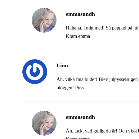
emmasundh
Hahaha, i mig med! Så peppad på jul j
Kram emma
Linn
Åh, vilka fina bilder! Blev julpysselsugen
blöggen! Puss
emmasundh
Åh, tack, vad gullig du är! Och visst bl