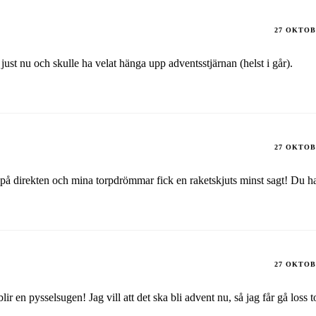
27 OKTOB
ust nu och skulle ha velat hänga upp adventsstjärnan (helst i går).
27 OKTOB
 på direkten och mina torpdrömmar fick en raketskjuts minst sagt! Du h
27 OKTOB
ir en pysselsugen! Jag vill att det ska bli advent nu, så jag får gå loss to