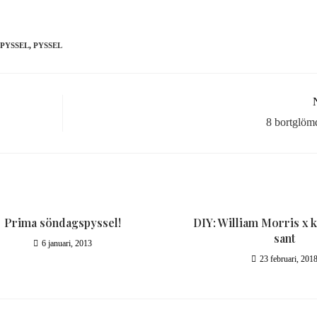
 PYSSEL
,
PYSSEL
8 bortglöm
Prima söndagspyssel!
DIY: William Morris x 
sant
6 januari, 2013
23 februari, 201