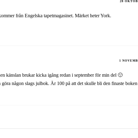
28 OKTOB
kommer från Engelska tapetmagasinet. Märket heter York.
1 NOVEMB
, den känslan brukar kicka igång redan i september för min del 🙂
öra någon slags julbok. Är 100 på att det skulle bli den finaste boken