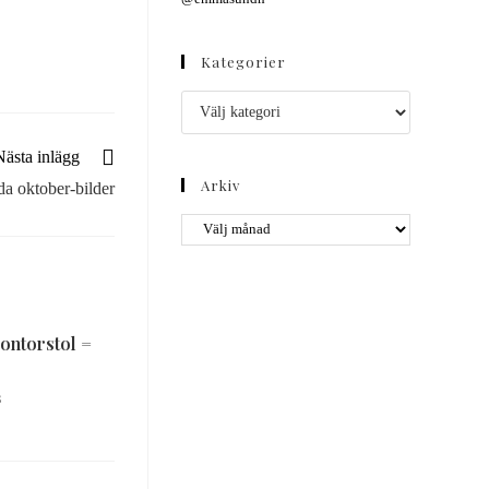
Kategorier
Nästa inlägg
Arkiv
da oktober-bilder
kontorstol =
8