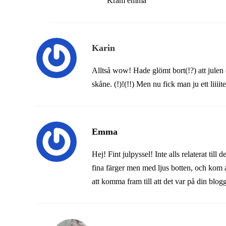
Kram emma
Karin
Alltså wow! Hade glömt bort(!?) att julen 
skåne. (!)!(!!) Men nu fick man ju ett liiiit
Emma
Hej! Fint julpyssel! Inte alls relaterat till
fina färger men med ljus botten, och kom a
att komma fram till att det var på din blog