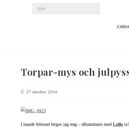
EMM
Torpar-mys och julpyss
27 oktober, 2014
I isande februari begav jag mig – tillsammans med
Lollo
oc