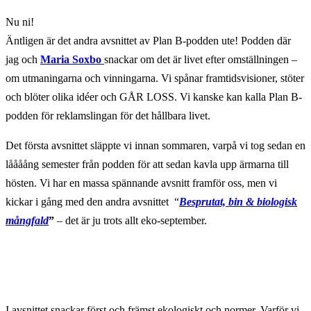
Nu ni!
Äntligen är det andra avsnittet av Plan B-podden ute! Podden där
jag och
Maria Soxbo
snackar om det är livet efter omställningen –
om utmaningarna och vinningarna. Vi spånar framtidsvisioner, stöter
och blöter olika idéer och GÅR LOSS. Vi kanske kan kalla Plan B-
podden för reklamslingan för det hållbara livet.
Det första avsnittet släppte vi innan sommaren, varpå vi tog sedan en
låååång semester från podden för att sedan kavla upp ärmarna till
hösten. Vi har en massa spännande avsnitt framför oss, men vi
kickar i gång med den andra avsnittet “
Besprutat, bin & biologisk
mångfald
”
– det är ju trots allt eko-september.
I avsnittet snackar först och främst ekologiskt och normer. Varför vi