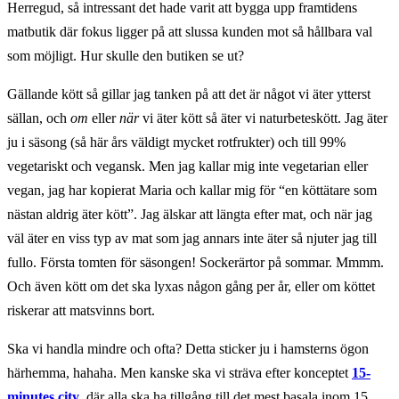
Herregud, så intressant det hade varit att bygga upp framtidens
matbutik där fokus ligger på att slussa kunden mot så hållbara val
som möjligt. Hur skulle den butiken se ut?
Gällande kött så gillar jag tanken på att det är något vi äter ytterst
sällan, och
om
eller
när
vi äter kött så äter vi naturbeteskött. Jag äter
ju i säsong (så här års väldigt mycket rotfrukter) och till 99%
vegetariskt och vegansk. Men jag kallar mig inte vegetarian eller
vegan, jag har kopierat Maria och kallar mig för “en köttätare som
nästan aldrig äter kött”. Jag älskar att längta efter mat, och när jag
väl äter en viss typ av mat som jag annars inte äter så njuter jag till
fullo. Första tomten för säsongen! Sockerärtor på sommar. Mmmm.
Och även kött om det ska lyxas någon gång per år, eller om köttet
riskerar att matsvinns bort.
Ska vi handla mindre och ofta? Detta sticker ju i hamsterns ögon
härhemma, hahaha. Men kanske ska vi sträva efter konceptet
15-
minutes city
, där alla ska ha tillgång till det mest basala inom 15