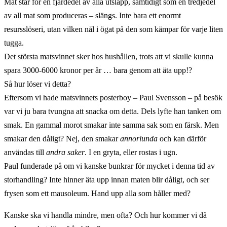
Mat står för en fjärdedel av alla utsläpp, samtidigt som en tredjedel
av all mat som produceras – slängs. Inte bara ett enormt
resursslöseri, utan vilken nål i ögat på den som kämpar för varje liten
tugga.
Det största matsvinnet sker hos hushållen, trots att vi skulle kunna
spara 3000-6000 kronor per år … bara genom att äta upp!?
Så hur löser vi detta?
Eftersom vi hade matsvinnets posterboy – Paul Svensson – på besök
var vi ju bara tvungna att snacka om detta. Dels lyfte han tanken om
smak. En gammal morot smakar inte samma sak som en färsk. Men
smakar den dåligt? Nej, den smakar
annorlunda
och kan därför
användas till
andra saker
. I en gryta, eller rostas i ugn.
Paul funderade på om vi kanske bunkrar för mycket i denna tid av
storhandling? Inte hinner äta upp innan maten blir dåligt, och ser
frysen som ett mausoleum. Hand upp alla som håller med?
Kanske ska vi handla mindre, men ofta? Och hur kommer vi då