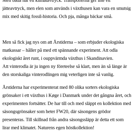
Men båda har ett klimatavtryck. Transporterna ger inte ett
jätteavtryck, men elen som används i växthusen kan vara en smutsig
mix med skitig fossil-historia. Och pja, många bäckar små.
Men så fick jag nys om att
Årstiderna
– som erbjuder ekologiska
matkassar – håller på med ett spännande experiment. Att odla
ekologiskt året runt, i ouppvärmda växthus i Skandinavien.
Att vinterodla är ju ingen ny företeelse så klart, men än så länge är
den storskaliga vinterodlingen mig veterligen inte så vanlig.
Årstiderna
har experimenterat med 80 olika sorters ekologiska
grönsaker i ett växthus i Køge i Danmark under det gångna året, och
experimenten fortsätter. De har till och med släppt en kollektion med
säsongsgrönsaker som heter FW20, där säsongens grödor
presenteras. Till skillnad från andra säsongssläpp är detta ett som
lirar med klimatet. Naturens egen höstkollektion!