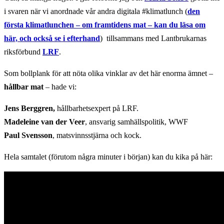
i svaren när vi anordnade vår andra digitala #klimatlunch (
den
första klimatlunchen – om framtidens mat – kan du läsa om
här, och också se i efterhand
) tillsammans med Lantbrukarnas
riksförbund
LRF
.
Som bollplank för att nöta olika vinklar av det här enorma ämnet –
hållbar mat
– hade vi:
Jens Berggren,
hållbarhetsexpert på LRF.
Madeleine van der Veer
, ansvarig samhällspolitik, WWF
Paul Svensson
, matsvinnsstjärna och kock.
Hela samtalet (förutom några minuter i början) kan du kika på här: