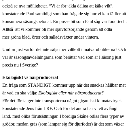
också se nya möjligheter. “Vi är för jäkla dåliga att käka vilt”,
konstaterade Paul samtidigt som han frågade sig hur vi kan få fler att
konsumera säsongsbetonat. En pusselbit som Paul såg var food-tech.
Alltså att vi kommer bli mer självförsörjande genom att odla
mer gröna blad, örter och salladsväxter under vintern.
Undrar just varför det inte säljs mer viltkött i matvarubutikerna? Och
var är säsongsavdelningarna som berättar vad som är i säsong just
precis nu i Sverige?
Ekologiskt vs närproducerat
En fråga som STÄNDIGT kommer upp när det snackas hållbar mat
är vad en ska välja:
Ekologiskt eller när närproducerat?
För det första ger inte transporterna något gigantiskt klimatavtryck
konstaterade Jens från LRF. Och för det andra har vi ett avlångt
land, med olika förutsättningar. I bördiga Skåne odlas flera typer av
grödor, medan gräs (som lämpar sig för djurfoder) är det som växer