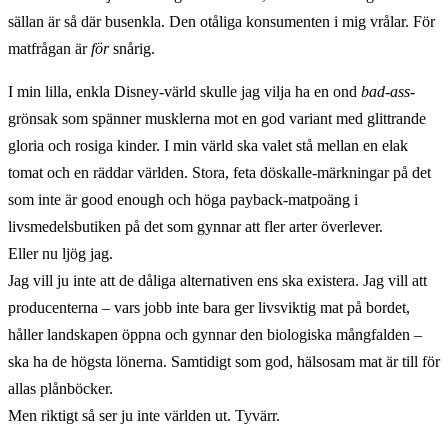
sällan är så där busenkla. Den otåliga konsumenten i mig vrålar. För
matfrågan är
för
snårig.
I min lilla, enkla Disney-värld skulle jag vilja ha en ond
bad-ass
-
grönsak som spänner musklerna mot en god variant med glittrande
gloria och rosiga kinder. I min värld ska valet stå mellan en elak
tomat och en räddar världen. Stora, feta döskalle-märkningar på det
som inte är good enough och höga payback-matpoäng i
livsmedelsbutiken på det som gynnar att fler arter överlever.
Eller nu ljög jag.
Jag vill ju inte att de dåliga alternativen ens ska existera. Jag vill att
producenterna – vars jobb inte bara ger livsviktig mat på bordet,
håller landskapen öppna och gynnar den biologiska mångfalden –
ska ha de högsta lönerna. Samtidigt som god, hälsosam mat är till för
allas plånböcker.
Men riktigt så ser ju inte världen ut. Tyvärr.