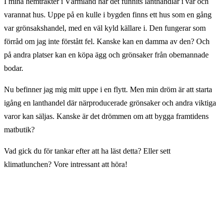
I mina hemtrakter i Värmland har det funnits lanthandlar i var och
varannat hus. Uppe på en kulle i bygden finns ett hus som en gång
var grönsakshandel, med en väl kyld källare i. Den fungerar som
förråd om jag inte förstått fel. Kanske kan en damma av den? Och
på andra platser kan en köpa ägg och grönsaker från obemannade
bodar.
Nu befinner jag mig mitt uppe i en flytt. Men min dröm är att starta
igång en lanthandel där närproducerade grönsaker och andra viktiga
varor kan säljas. Kanske är det drömmen om att bygga framtidens
matbutik?
Vad gick du för tankar efter att ha läst detta? Eller sett
klimatlunchen? Vore intressant att höra!