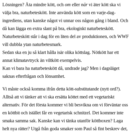
Lösningen? Äta mindre kött, och
om
eller
när
vi äter kött ska vi
välja bra, naturbeteskött. Inte använda kött som en varje-dag-
ingrediens, utan kanske något vi unnar oss någon gång i bland. Och
då kan lägga en extra slant på bra, ekologiskt naturbeteskött.
Naturbeteskött står i dag för en liten del av produktionen, och WWF
vill dubbla ytan naturbetesmark.
Sedan ska en ju så klart hålla isär olika köttslag. Nötkött har ett
annat klimatavtryck än viltkött exempelvis.
Kan vi bara ha naturbeteskött då, undrade jag? Men i dagsläget
saknas efterfrågan och lönsamhet.
Vi måste också komma ifrån detta kött-substitutande (nytt ord?).
Alltså att vi tänker att vi ska ersätta köttet med ett vegetariskt
alternativ. För det första kommer vi bli besvikna om vi förväntar oss
en köttbit och istället får en vegetarisk schnitzel. Det kommer inte
smaka samma sak. Kanske kan vi tänka utanför köttboxen? Laga
helt nya rätter? Utgå från goda smaker som Paul så fint beskrev det,