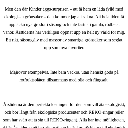
Men den där Kinder äggs-surprisen – att få hem en låda fylld med
ekologiska grönsaker – den kommer jag att sakna. Att hela tiden få
upptäcka nya grödor i säsong och inte fastna i gamla, rödbets-
vanor. Årstiderna har verkligen öppnat upp en helt ny värld för mig.
Ett rikt, säsongsliv med massor av smarriga grönsaker som seglat
upp som nya favoriter.
Majrovor exempelvis. Inte bara vackra, utan hemskt goda på
rotfruktsplåten tillsammans med olja och flingsalt.
Årstiderna är den perfekta lösningen för den som vill äta ekologiskt,
och bor långt från ekologiska producenter och REKO-ringar (eller
som har svårt att ta sig till REKO-ringen). Alla har inte möjligheten,
då är Årstiderna ett bra alternativ och sänker trösklarna till ekologisk