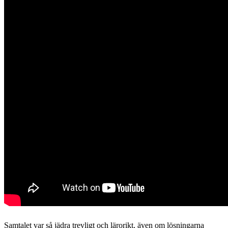
Samtalet var så jädra trevligt och lärorikt, även om lösningarna