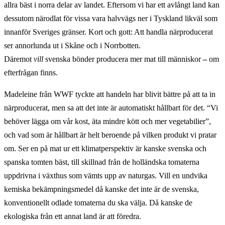
allra bäst i norra delar av landet. Eftersom vi har ett avlångt land kan
dessutom närodlat för vissa vara halvvägs ner i Tyskland likväl som
innanför Sveriges gränser. Kort och gott: Att handla närproducerat
ser annorlunda ut i Skåne och i Norrbotten.
Däremot
vill
svenska bönder producera mer mat till människor
–
om
efterfrågan finns.
Madeleine från WWF tyckte att handeln har blivit bättre på att ta in
närproducerat, men sa att det inte är automatiskt hållbart för det. “Vi
behöver lägga om vår kost, äta mindre kött och mer vegetabilier”,
och vad som är hållbart är helt beroende på vilken produkt vi pratar
om. Ser en på mat ur ett klimatperspektiv är kanske svenska och
spanska tomten bäst, till skillnad från de holländska tomaterna
uppdrivna i växthus som vämts upp av naturgas. Vill en undvika
kemiska bekämpningsmedel då kanske det inte är de svenska,
konventionellt odlade tomaterna du ska välja. Då kanske de
ekologiska från ett annat land är att föredra.