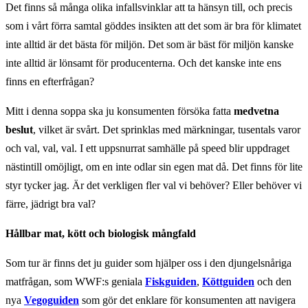
Det finns så många olika infallsvinklar att ta hänsyn till, och precis
som i vårt förra samtal göddes insikten att det som är bra för klimatet
inte alltid är det bästa för miljön. Det som är bäst för miljön kanske
inte alltid är lönsamt för producenterna. Och det kanske inte ens
finns en efterfrågan?
Mitt i denna soppa ska ju konsumenten försöka fatta
medvetna
beslut
, vilket är svårt. Det sprinklas med märkningar, tusentals varor
och val, val, val. I ett uppsnurrat samhälle på speed blir uppdraget
nästintill omöjligt, om en inte odlar sin egen mat då. Det finns för lite
styr tycker jag. Är det verkligen fler val vi behöver? Eller behöver vi
färre, jädrigt bra val?
Hållbar mat, kött och biologisk mångfald
Som tur är finns det ju guider som hjälper oss i den djungelsnåriga
matfrågan, som WWF:s geniala
Fiskguiden
,
Köttguiden
och den
nya
Vegoguiden
som gör det enklare för konsumenten att navigera