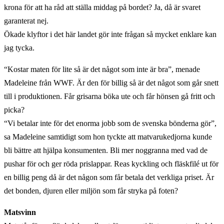
krona för att ha råd att ställa middag på bordet? Ja, då är svaret
garanterat nej.
Ökade klyftor i det här landet gör inte frågan så mycket enklare kan
jag tycka.
“Kostar maten för lite så är det något som inte är bra”, menade
Madeleine från WWF. Är den för billig så är det något som går snett
till i produktionen. Får grisarna böka ute och får hönsen gå fritt och
picka?
“Vi betalar inte för det enorma jobb som de svenska bönderna gör”,
sa Madeleine samtidigt som hon tyckte att matvarukedjorna kunde
bli bättre att hjälpa konsumenten. Bli mer noggranna med vad de
pushar för och ger röda prislappar. Reas kyckling och fläskfilé ut för
en billig peng då är det någon som får betala det verkliga priset. Är
det bonden, djuren eller miljön som får stryka på foten?
Matsvinn