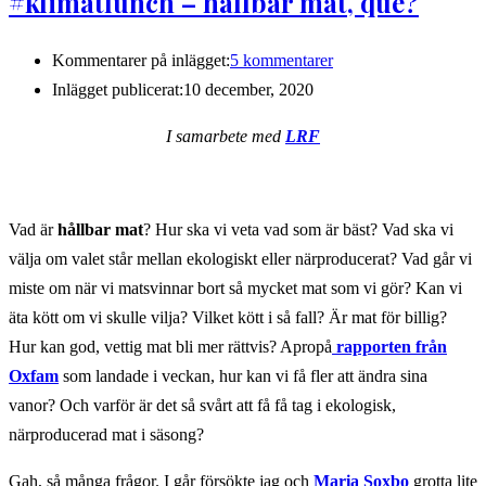
#klimatlunch – hållbar mat, que?
Kommentarer på inlägget:
5 kommentarer
Inlägget publicerat:
10 december, 2020
I samarbete med
LRF
Vad är
hållbar mat
? Hur ska vi veta vad som är bäst? Vad ska vi
välja om valet står mellan ekologiskt eller närproducerat? Vad går vi
miste om när vi matsvinnar bort så mycket mat som vi gör? Kan vi
äta kött om vi skulle vilja? Vilket kött i så fall? Är mat för billig?
Hur kan god, vettig mat bli mer rättvis? Apropå
rapporten från
Oxfam
som landade i veckan, hur kan vi få fler att ändra sina
vanor? Och varför är det så svårt att få få tag i ekologisk,
närproducerad mat i säsong?
Gah, så många frågor. I går försökte jag och
Maria Soxbo
grotta lite