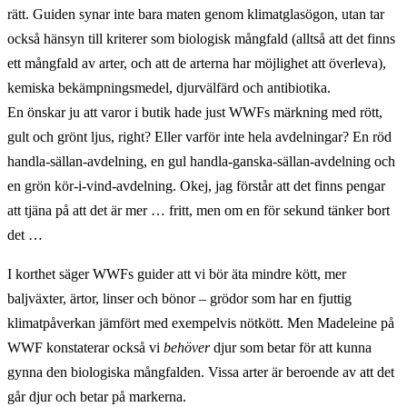
rätt. Guiden synar inte bara maten genom klimatglasögon, utan tar
också hänsyn till kriterer som biologisk mångfald (alltså att det finns
ett mångfald av arter, och att de arterna har möjlighet att överleva),
kemiska bekämpningsmedel, djurvälfärd och antibiotika.
En önskar ju att varor i butik hade just WWFs märkning med rött,
gult och grönt ljus, right? Eller varför inte hela avdelningar? En röd
handla-sällan-avdelning, en gul handla-ganska-sällan-avdelning och
en grön kör-i-vind-avdelning. Okej, jag förstår att det finns pengar
att tjäna på att det är mer … fritt, men om en för sekund tänker bort
det …
I korthet säger WWFs guider att vi bör äta mindre kött, mer
baljväxter, ärtor, linser och bönor – grödor som har en fjuttig
klimatpåverkan jämfört med exempelvis nötkött. Men Madeleine på
WWF konstaterar också vi
behöver
djur som betar för att kunna
gynna den biologiska mångfalden. Vissa arter är beroende av att det
går djur och betar på markerna.