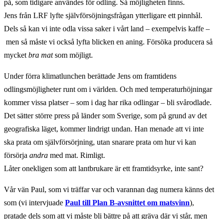
på, som tidigare användes för odling. Så möjligheten finns.
Jens från LRF lyfte självförsöjningsfrågan ytterligare ett pinnhål.
Dels så kan vi inte odla vissa saker i vårt land – exempelvis kaffe –
men så måste vi också lyfta blicken en aning. Försöka producera så
mycket
bra mat
som möjligt.
Under förra klimatlunchen berättade Jens om framtidens
odlingsmöjligheter runt om i världen. Och med temperaturhöjningar
kommer vissa platser – som i dag har rika odlingar – bli svårodlade.
Det sätter större press på länder som Sverige, som på grund av det
geografiska läget, kommer lindrigt undan. Han menade att vi inte
ska prata om självförsörjning, utan snarare prata om hur vi kan
försörja
andra
med mat. Rimligt.
Låter onekligen som att lantbrukare är ett framtidsyrke, inte sant?
Vår vän Paul, som vi träffar var och varannan dag numera känns det
som (vi intervjuade
Paul till Plan B-avsnittet om matsvinn
),
pratade dels som att vi måste bli bättre på att gräva där vi står, men