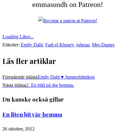
emmasundh on Patreon!
Loading Likes...
Etiketter:
Emily Dahl
,
Fadi el Khoury
,
julgran
,
Mes Dames
Läs fler artiklar
Föregående inlägg
Emily Dahl ♥ Jumperfabriken
Nästa inlägg
2. En bild på dig hemma.
Du kanske också gillar
En liten bit vår hemma
26 oktober, 2012