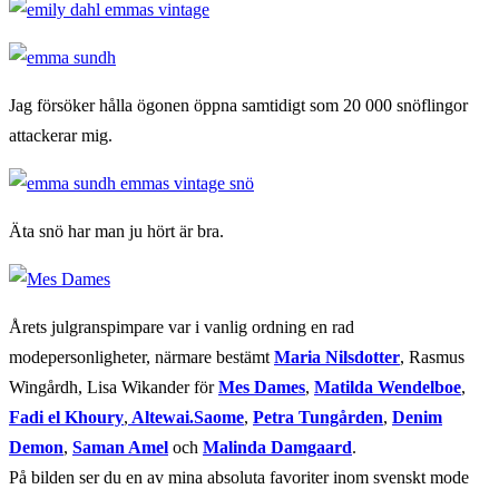
Jag försöker hålla ögonen öppna samtidigt som 20 000 snöflingor
attackerar mig.
Äta snö har man ju hört är bra.
Årets julgranspimpare var i vanlig ordning en rad
modepersonligheter, närmare bestämt
Maria Nilsdotter
, Rasmus
Wingårdh, Lisa Wikander för
Mes Dames
,
Matilda Wendelboe
,
Fadi el Khoury
,
Altewai.Saome
,
Petra Tungården
,
Denim
Demon
,
Saman Amel
och
Malinda Damgaard
.
På bilden ser du en av mina absoluta favoriter inom svenskt mode