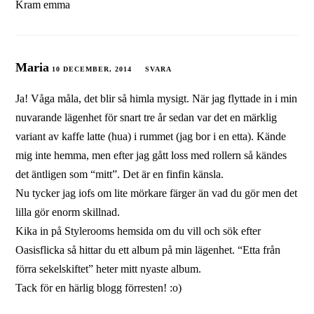
Kram emma
Maria
10 DECEMBER, 2014
SVARA
Ja! Våga måla, det blir så himla mysigt. När jag flyttade in i min
nuvarande lägenhet för snart tre år sedan var det en märklig
variant av kaffe latte (hua) i rummet (jag bor i en etta). Kände
mig inte hemma, men efter jag gått loss med rollern så kändes
det äntligen som “mitt”. Det är en finfin känsla.
Nu tycker jag iofs om lite mörkare färger än vad du gör men det
lilla gör enorm skillnad.
Kika in på Stylerooms hemsida om du vill och sök efter
Oasisflicka så hittar du ett album på min lägenhet. “Etta från
förra sekelskiftet” heter mitt nyaste album.
Tack för en härlig blogg förresten! :o)