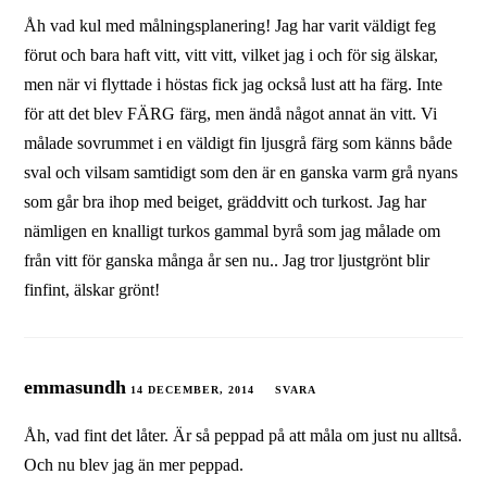
Åh vad kul med målningsplanering! Jag har varit väldigt feg
förut och bara haft vitt, vitt vitt, vilket jag i och för sig älskar,
men när vi flyttade i höstas fick jag också lust att ha färg. Inte
för att det blev FÄRG färg, men ändå något annat än vitt. Vi
målade sovrummet i en väldigt fin ljusgrå färg som känns både
sval och vilsam samtidigt som den är en ganska varm grå nyans
som går bra ihop med beiget, gräddvitt och turkost. Jag har
nämligen en knalligt turkos gammal byrå som jag målade om
från vitt för ganska många år sen nu.. Jag tror ljustgrönt blir
finfint, älskar grönt!
emmasundh
14 DECEMBER, 2014
SVARA
Åh, vad fint det låter. Är så peppad på att måla om just nu alltså.
Och nu blev jag än mer peppad.