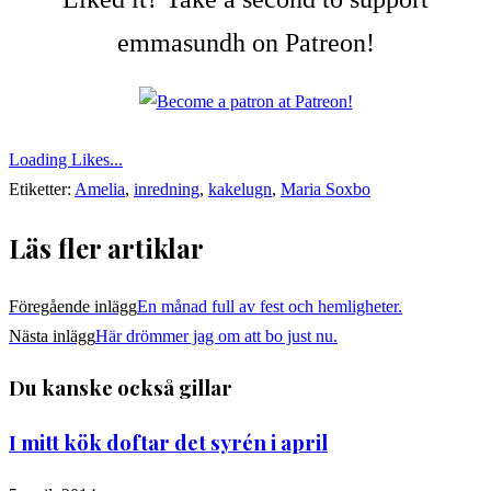
emmasundh on Patreon!
Loading Likes...
Etiketter:
Amelia
,
inredning
,
kakelugn
,
Maria Soxbo
Läs fler artiklar
Föregående inlägg
En månad full av fest och hemligheter.
Nästa inlägg
Här drömmer jag om att bo just nu.
Du kanske också gillar
I mitt kök doftar det syrén i april