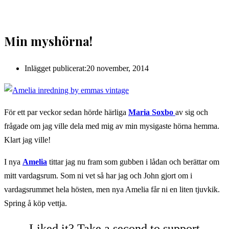
Min myshörna!
Inlägget publicerat:
20 november, 2014
För ett par veckor sedan hörde härliga
Maria Soxbo
av sig och
frågade om jag ville dela med mig av min mysigaste hörna hemma.
Klart jag ville!
I nya
Amelia
tittar jag nu fram som gubben i lådan och berättar om
mitt vardagsrum. Som ni vet så har jag och John gjort om i
vardagsrummet hela hösten, men nya Amelia får ni en liten tjuvkik.
Spring å köp vettja.
Liked it? Take a second to support