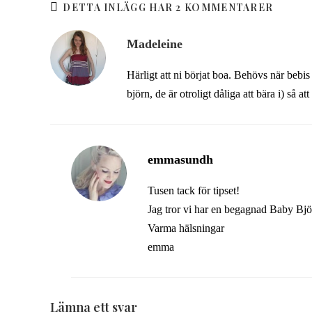
DETTA INLÄGG HAR 2 KOMMENTARER
Madeleine
Härligt att ni börjat boa. Behövs när bebis
björn, de är otroligt dåliga att bära i) så 
emmasundh
Tusen tack för tipset!
Jag tror vi har en begagnad Baby Björn
Varma hälsningar
emma
Lämna ett svar