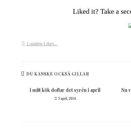
Liked it? Take a se
Loading Likes...
DU KANSKE OCKSÅ GILLAR
I mitt kök doftar det syrén i april
Nu v
5 april, 2014