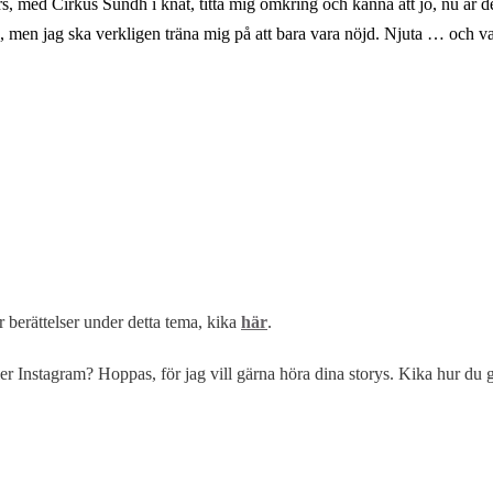
rs, med Cirkus Sundh i knät, titta mig omkring och känna att jo, nu är de
na, men jag ska verkligen träna mig på att bara vara nöjd. Njuta … och v
er berättelser under detta tema, kika
här
.
er Instagram? Hoppas, för jag vill gärna höra dina storys. Kika hur du gå