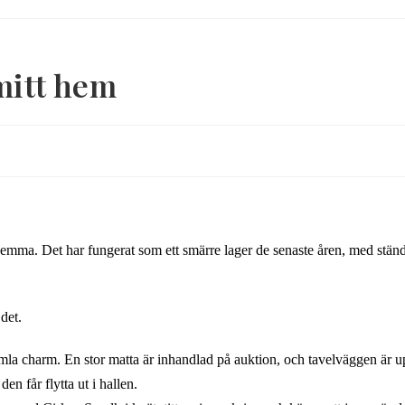
mitt hem
hemma. Det har fungerat som ett smärre lager de senaste åren, med stän
det.
amla charm. En stor matta är inhandlad på auktion, och tavelväggen är u
en får flytta ut i hallen.