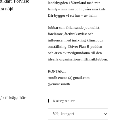
t klart. Förvisso
landsbygden i Värmland med min
ara nöjd.
familj – min man John, våra små kids.
Där bygger vi ett hus – av halm!
Jobbar som frilansande journalist,
föreläsare, återbrukstylist och
influencer med inrikting klimat och
omställning. Driver Plan B-podden
och är en av medgrundarna till den
ideella organisationen Klimatklubben.
KONTAKT:
sundh.emma (a) gmail.com
@emmasundh
r tillväga här:
Kategorier