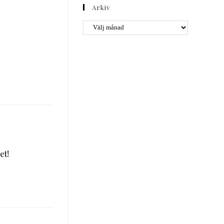
Arkiv
et!