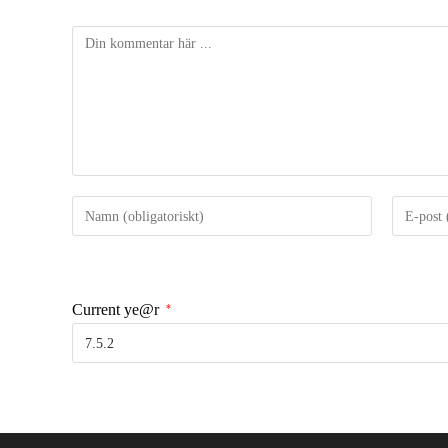
Current ye@r
*