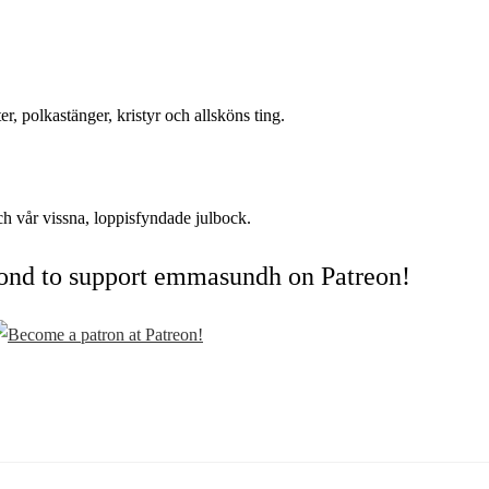
er, polkastänger, kristyr och allsköns ting.
ch vår vissna, loppisfyndade julbock.
cond to support emmasundh on Patreon!