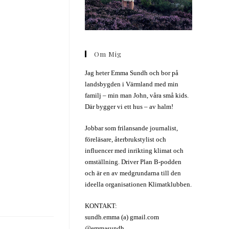
Om Mig
Jag heter Emma Sundh och bor på
landsbygden i Värmland med min
familj – min man John, våra små kids.
Där bygger vi ett hus – av halm!
Jobbar som frilansande journalist,
föreläsare, återbrukstylist och
influencer med inrikting klimat och
omställning. Driver Plan B-podden
och är en av medgrundarna till den
ideella organisationen Klimatklubben.
KONTAKT:
sundh.emma (a) gmail.com
@emmasundh