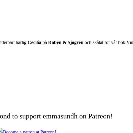
nderbart härlig
Cecilia
på
Rabèn & Sjögren
och
skålat för vår bok Vi
cond to support emmasundh on Patreon!