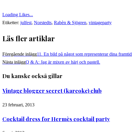
Loading Likes...
Etiketter:
julfest
,
Norstedts
,
Rabèn & Sjögren
,
vintageparty
Läs fler artiklar
Föregående inlägg
11. En bild på något som representerar dina framt
Nästa inlägg
Q & A: Jag är mixen av härj och pastell.
Du kanske också gillar
Vintage blogger secret (kareoke) club
23 februari, 2013
Cocktail dress for Hermès cocktail party