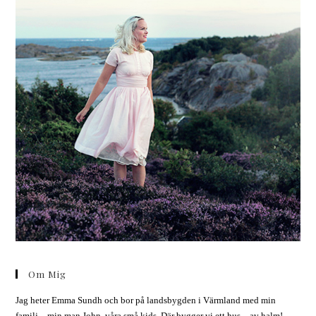
Om Mig
Jag heter Emma Sundh och bor på landsbygden i Värmland med min
familj – min man John, våra små kids. Där bygger vi ett hus – av halm!