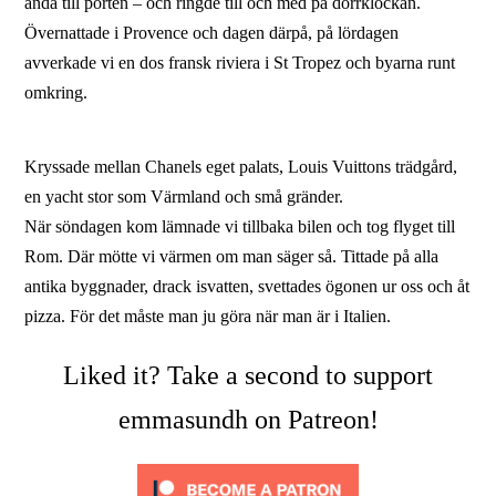
ända till porten – och ringde till och med på dörrklockan.
Övernattade i Provence och dagen därpå, på lördagen
avverkade vi en dos fransk riviera i St Tropez och byarna runt
omkring.
Kryssade mellan Chanels eget palats, Louis Vuittons trädgård,
en yacht stor som Värmland och små gränder.
När söndagen kom lämnade vi tillbaka bilen och tog flyget till
Rom. Där mötte vi värmen om man säger så. Tittade på alla
antika byggnader, drack isvatten, svettades ögonen ur oss och åt
pizza. För det måste man ju göra när man är i Italien.
Liked it? Take a second to support
emmasundh on Patreon!