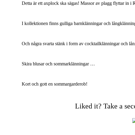
Detta är ett axplock ska sägas! Massor av plagg flyttar in i
I kollektionen finns gulliga barnklänningar och långklänni
Och några svarta stänk i form av cocktailklänningar och lå
Skira blusar och sommarklänningar …
Kort och gott en sommargarderob!
Liked it? Take a se