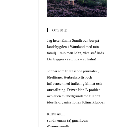
Om Mig
Jag heter Emma Sundh och bor på
landsbygden i Värmland med min
familj – min man John, våra små kids.
Där bygger vi ett hus – av halm!
Jobbar som frilansande journalist,
föreläsare, återbrukstylist och
influencer med inrikting klimat och
omställning. Driver Plan B-podden
och är en av medgrundarna till den
ideella organisationen Klimatklubben.
KONTAKT:
sundh.emma (a) gmail.com
@emmasundh