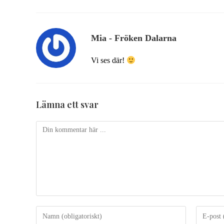
Mia - Fröken Dalarna
Vi ses där!
Lämna ett svar