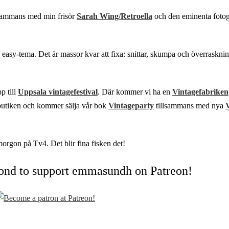
llsammans med min frisör
Sarah Wing/Retroella
och den eminenta foto
 easy-tema. Det är massor kvar att fixa: snittar, skumpa och överrasknin
p till
Uppsala vintagefestival
. Där kommer vi ha en
Vintagefabriken
n butiken och kommer sälja vår bok
Vintageparty
tillsammans med nya
V
rgon på Tv4. Det blir fina fisken det!
cond to support emmasundh on Patreon!