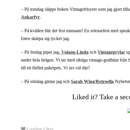
– På torsdag släpps boken Vintagefrisyrer som jag gjort ti
Ankarfyr
.
– På kvällen blir det fest minsann! En releasefest med speak
foten skärpa sig tycker jag.
– På fredag piper jag,
Volang-Linda
och
Vintageprylar
up
under hela helgen. Vi tar med riktiga vintage-godbitar frå
till ett finfint paketpris. Vi ses väl där?
– På söndag gästar jag och
Sarah Wing/Retroella
Nyhetsmo
Liked it? Take a se
Loading Likes...