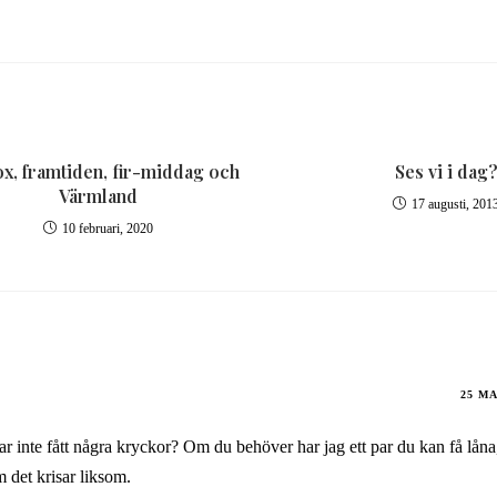
x, framtiden, fir-middag och
Ses vi i dag
Värmland
17 augusti, 201
10 februari, 2020
25 MA
r inte fått några kryckor? Om du behöver har jag ett par du kan få låna
m det krisar liksom.