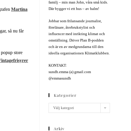
familj – min man John, våra små kids.
Där bygger vi ett hus – av halm!
grafen
Martina
Jobbar som frilansande journalist,
föreläsare, återbrukstylist och
gar, så nu får
influencer med inrikting klimat och
omställning. Driver Plan B-podden
och är en av medgrundarna till den
popup store
ideella organisationen Klimatklubben.
intagefrisyrer
KONTAKT:
sundh.emma (a) gmail.com
@emmasundh
Kategorier
Välj kategori
Arkiv