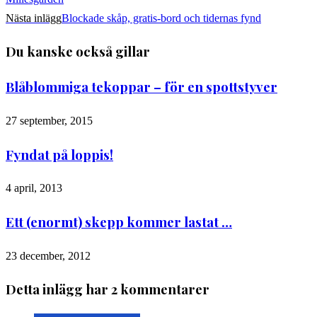
Nästa inlägg
Blockade skåp, gratis-bord och tidernas fynd
Du kanske också gillar
Blåblommiga tekoppar – för en spottstyver
27 september, 2015
Fyndat på loppis!
4 april, 2013
Ett (enormt) skepp kommer lastat …
23 december, 2012
Detta inlägg har 2 kommentarer