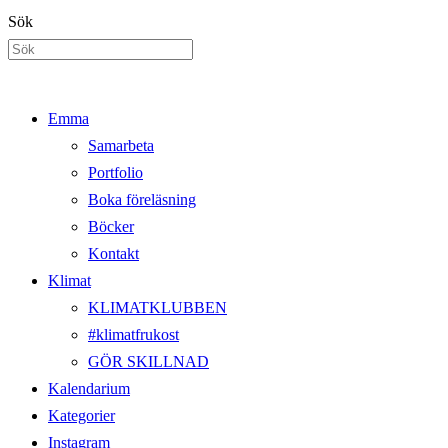
Hoppa
Sök
till
innehållet
Emma
Samarbeta
Portfolio
Boka föreläsning
Böcker
Kontakt
Klimat
KLIMATKLUBBEN
#klimatfrukost
GÖR SKILLNAD
Kalendarium
Kategorier
Instagram