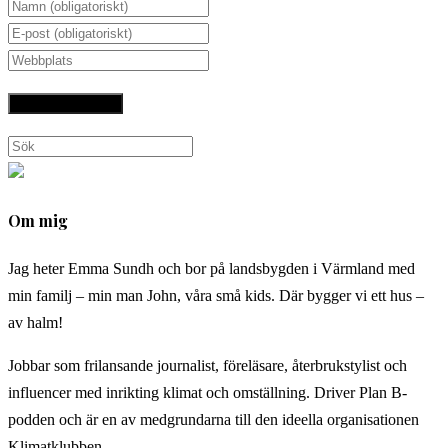
Ange
ditt
Ange
namn
din
Ange
eller
e-
URL
användarnamn
postadress
till
för
för
din
Sök
att
att
webbplats
på
kommentera
kommentera
(valfritt)
denna
Om mig
webbplats
Jag heter Emma Sundh och bor på landsbygden i Värmland med
min familj – min man John, våra små kids. Där bygger vi ett hus –
av halm!
Jobbar som frilansande journalist, föreläsare, återbrukstylist och
influencer med inrikting klimat och omställning. Driver Plan B-
podden och är en av medgrundarna till den ideella organisationen
Klimatklubben.