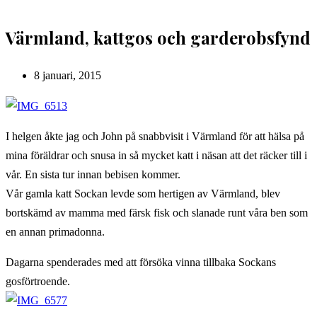
Värmland, kattgos och garderobsfynd
Inlägget
8 januari, 2015
publicerat:
I helgen åkte jag och John på snabbvisit i Värmland för att hälsa på
mina föräldrar och snusa in så mycket katt i näsan att det räcker till i
vår. En sista tur innan bebisen kommer.
Vår gamla katt Sockan levde som hertigen av Värmland, blev
bortskämd av mamma med färsk fisk och slanade runt våra ben som
en annan primadonna.
Dagarna spenderades med att försöka vinna tillbaka Sockans
gosförtroende.