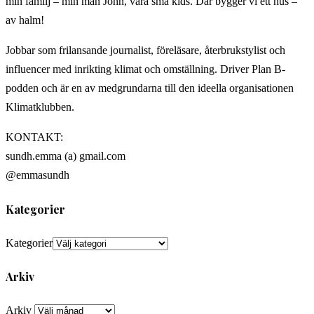
min familj – min man John, våra små kids. Där bygger vi ett hus –
av halm!
Jobbar som frilansande journalist, föreläsare, återbrukstylist och
influencer med inrikting klimat och omställning. Driver Plan B-
podden och är en av medgrundarna till den ideella organisationen
Klimatklubben.
KONTAKT:
sundh.emma (a) gmail.com
@emmasundh
Kategorier
Kategorier
Arkiv
Arkiv