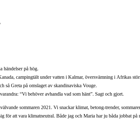
?
a händelser på hög.
anada, campingtält under vatten i Kalmar, översvämning i
Afrikas stö
ch så Greta på omslaget av skandinaviska Vouge.
å varandra: “Vi behöver avhandla vad som hänt”. Sagt och gjort.
älvande sommaren 2021. Vi snackar klimat, betong-trender, sommarens
g för att vara klimatneutral. Både jag och Maria har ju båda jobbat på