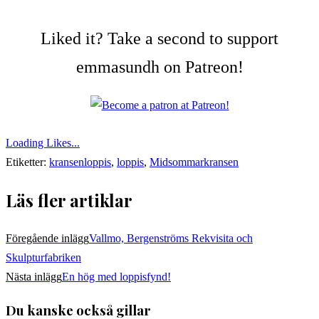
Liked it? Take a second to support
emmasundh on Patreon!
Loading Likes...
Etiketter:
kransenloppis
,
loppis
,
Midsommarkransen
Läs fler artiklar
Föregående inlägg
Vallmo, Bergenströms Rekvisita och
Skulpturfabriken
Nästa inlägg
En hög med loppisfynd!
Du kanske också gillar