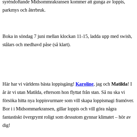
syréndoftande Midsommrakransen kommer att gunga av loppis,
parkmys och återbruk.
Boka in söndag 7 juni mellan klockan 11-15, ladda upp med swish,
stålars och medhavd påse (så klart).
Här har vi världens bästa loppisgäng!
Karoline
, jag och
Matilda
! I
år är vi utan Matilda, eftersom hon flyttat från stan. Så nu ska vi
försöka hitta nya loppisvurmare som vill skapa loppismagi framöver.
Bor i i Midsommarkransen, gillar loppis och vill göra några
fantastiskt övergrymt roligt som dessutom gynnar klimatet – hör av
dig!