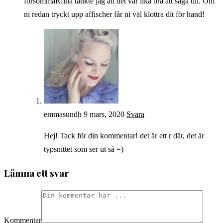
försommaRfina tänkte jag att det var lika bra att säga till. Om
ni redan tryckt upp affischer får ni väl klottra dit för hand!
emmasundh
9 mars, 2020
Svara
Hej! Tack för din kommentar! det är ett r där, det är
typsnittet som ser ut så =)
Lämna ett svar
Kommentar