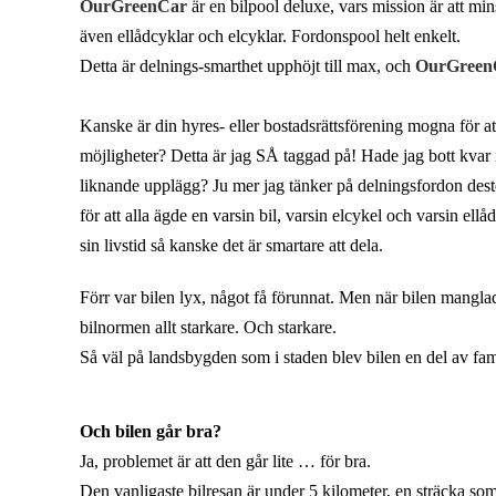
OurGreenCar
är en bilpool deluxe, vars mission är att mins
även ellådcyklar och elcyklar. Fordonspool helt enkelt.
Detta är delnings-smarthet upphöjt till max, och
OurGreen
Kanske är din hyres- eller bostadsrättsförening mogna för att r
möjligheter? Detta är jag SÅ taggad på! Hade jag bott kvar i
liknande upplägg? Ju mer jag tänker på delningsfordon desto 
för att alla ägde en varsin bil, varsin elcykel och varsin ell
sin livstid så kanske det är smartare att dela.
Förr var bilen lyx, något få förunnat. Men när bilen manglad
bilnormen allt starkare. Och starkare.
Så väl på landsbygden som i staden blev bilen en del av fami
Och bilen går bra?
Ja, problemet är att den går lite … för bra.
Den vanligaste bilresan är under 5 kilometer, en sträcka som