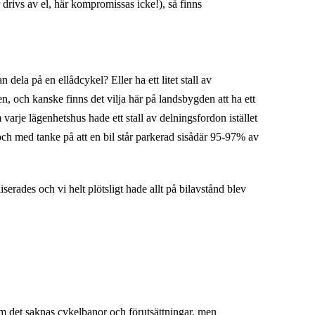
ar drivs av el, här kompromissas icke!), så finns
 dela på en ellådcykel? Eller ha ett litet stall av
n, och kanske finns det vilja här på landsbygden att ha ett
varje lägenhetshus hade ett stall av delningsfordon istället
, och med tanke på att en bil står parkerad sisådär 95-97% av
erades och vi helt plötsligt hade allt på bilavstånd blev
som det saknas cykelbanor och förutsättningar, men