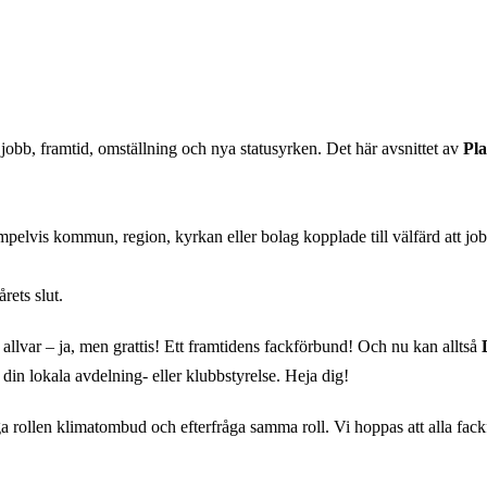
a jobb, framtid, omställning och nya statusyrken. Det här avsnittet av
Pl
pelvis kommun, region, kyrkan eller bolag kopplade till välfärd att job
rets slut.
allvar – ja, men grattis! Ett framtidens fackförbund! Och nu kan alltså
din lokala avdelning- eller klubbstyrelse. Heja dig!
iga rollen klimatombud och efterfråga samma roll. Vi hoppas att alla fac