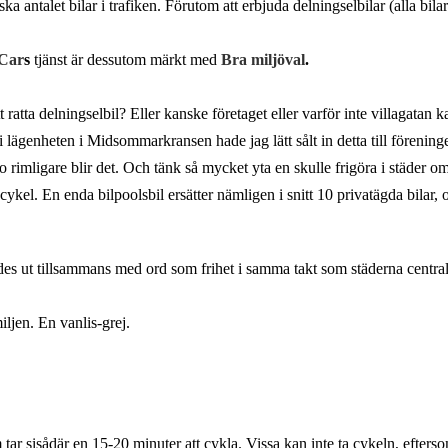
ka antalet bilar i trafiken. Förutom att erbjuda delningselbilar (alla bil
Car
s
tjänst är dessutom märkt med
Bra miljöval
.
atta delningselbil? Eller kanske företaget eller varför inte villagatan kan
 lägenheten i Midsommarkransen hade jag lätt sålt in detta till föreninge
rimligare blir det. Och tänk så mycket yta en skulle frigöra i städer om 
ådcykel. En enda bilpoolsbil ersätter nämligen i snitt 10 privatägda bilar
es ut tillsammans med ord som frihet i samma takt som städerna centralis
ljen. En vanlis-grej.
 tar sisådär en 15-20 minuter att cykla. Vissa kan inte ta cykeln, efter