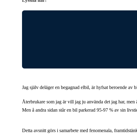
Lyssna här
!
Jag själv deläger en begagnad elbil, är hyfsat beroende av b
Återbrukare som jag är vill jag ju använda det jag har, men ä
Men å andra sidan står en bil parkerad 95-97 % av sin livsti
Detta avsnitt görs i samarbete med fenomenala, framtidstä