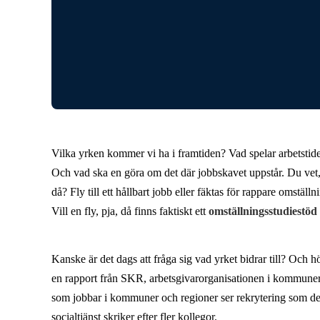
Vilka yrken kommer vi ha i framtiden? Vad spelar arbetstiden
Och vad ska en göra om det där jobbskavet uppstår. Du vet, k
då? Fly till ett hållbart jobb eller fäktas för rappare omställn
Vill en fly, pja, då finns faktiskt ett
omställningsstudiestöd
Kanske är det dags att fråga sig vad yrket bidrar till? Och h
en rapport från SKR, arbetsgivarorganisationen i kommuner o
som jobbar i kommuner och regioner ser rekrytering som den
socialtjänst skriker efter fler kollegor.