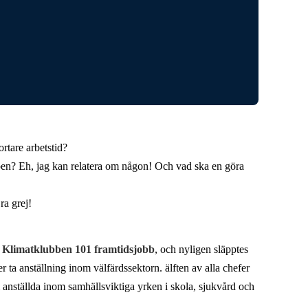
rtare arbetstid?
läppen? Eh, jag kan relatera om någon! Och vad ska en göra
ra grej!
e
Klimatklubben 101 framtidsjobb
, och nyligen släpptes
ta anställning inom välfärdssektorn. älften av alla chefer
 anställda inom samhällsviktiga yrken i skola, sjukvård och