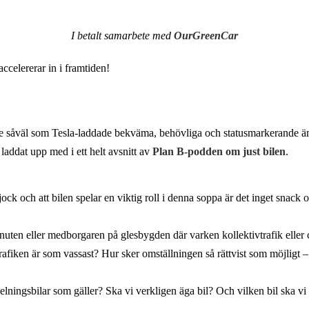
I betalt samarbete med
OurGreenCar
accelererar in i framtiden!
 såväl som Tesla-laddade bekväma, behövliga och statusmarkerande ämne
laddat upp med i ett helt avsnitt av
Plan B-podden om just bilen
.
tjock och att bilen spelar en viktig roll i denna soppa är det inget snack 
knuten eller medborgaren på glesbygden där varken kollektivtrafik eller
tivtrafiken är som vassast? Hur sker omställningen så rättvist som möjligt
delningsbilar som gäller? Ska vi verkligen äga bil? Och vilken bil ska vi