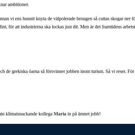
aknar ambitioner.
h innan vi ens hunnit knyta de välpolerade brougen så cuttas skogar ner f
t, för att industrierna ska lockas just dit. Men är det framtidens arbe
och de grekiska öarna så försvinner jobben inom turism. Så vi reser. För
min klimatsnackande kollega
Maria
in på ämnet jobb!