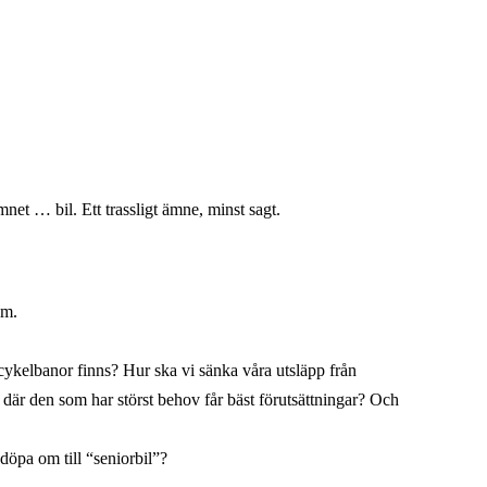
t … bil. Ett trassligt ämne, minst sagt.
om.
 cykelbanor finns? Hur ska vi sänka våra utsläpp från
 – där den som har störst behov får bäst förutsättningar? Och
 döpa om till “seniorbil”?