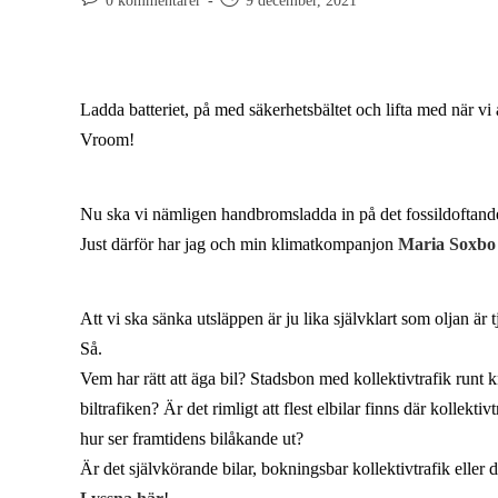
0 kommentarer
9 december, 2021
Ladda batteriet, på med säkerhetsbältet och lifta med när vi 
Vroom!
Nu ska vi nämligen handbromsladda in på det fossildoftande
Just därför har jag och min klimatkompanjon
Maria Soxbo
Att vi ska sänka utsläppen är ju lika självklart som oljan är 
Så.
Vem har rätt att äga bil? Stadsbon med kollektivtrafik runt 
biltrafiken? Är det rimligt att flest elbilar finns där kollek
hur ser framtidens bilåkande ut?
Är det självkörande bilar, bokningsbar kollektivtrafik eller 