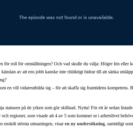
 för roll för omställningen? Och vad skulle du välja: Högre lön eller ko
änslan av att ens jobb kanske inte riiiiiktigt bidrar till att sänka uts
ing?
om en vill vidareutbilda sig – för att skaffa sig framtidens kompetens. B
öja statusen på de yrken som gör skillnad. Nytta! För ett år sedan listad
ch regioner, som visade att 4 av 5 som kommer ut i arbetslivet behöver 
 enskilt största utmaningen, visar
en ny undersökning
, samtidigt som