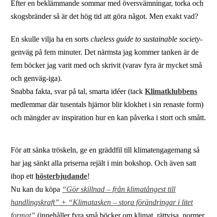
Efter en beklämmande sommar med översvämningar, torka och
skogsbränder så är det hög tid att göra något. Men exakt vad?
En skulle vilja ha en sorts
clueless guide to sustainable society-
genväg på fem minuter. Det närmsta jag kommer tanken är de
fem böcker jag varit med och skrivit (varav fyra är mycket små
och genväg-iga).
Snabba fakta, svar på tal, smarta idéer (tack
Klimatklubbens
medlemmar där tusentals hjärnor blir klokhet i sin renaste form)
och mängder av inspiration hur en kan påverka i stort och smått.
För att sänka tröskeln, ge en gräddfil till klimatengagemang så
har jag sänkt alla priserna rejält i min bokshop. Och även satt
ihop ett
hösterbjudande
!
Nu kan du köpa
“Gör skillnad – från klimatångest till
handlingskraft” + “Klimatasken – stora förändringar i litet
format”
(innehåller fyra små böcker om klimat, rättvisa, normer