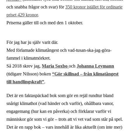
och snabba frågor och svar) för
350 kronor istället för ordinarie
priset 429 kronor
.
Priserna gäller till och med den 1 oktober.
För jag har ju själv varit där.
Med förlamade klimatångest och vad-tusan-ska-jag-göra-
fammel i klimatmörkret.
Så 2018 skrev jag,
Maria Soxbo
och
Johanna Leymann
(tidigare Nilsson) boken
“Gör skillnad – från klimatångest
till handlingskraft”
.
Det är en faktaspäckad bok som gör en rejäl rundtur bland
snårigt klimathot (vad händer och varför), ohållbara vanor,
engagemang (hur kan en påverka) och förklarar varför vi
människor gör som vi gör – trots att vi vet vad som står på spel.
Det är en rapp bok – vars innehåll är lika aktuellt (om inte mer)