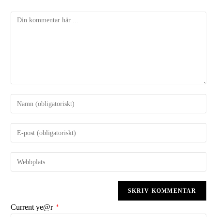
Current ye@r
*