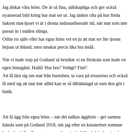
Jag älskar våra höns. De är så fina, sällskapliga och ger också
nyanserad bild kring hur mat ser ut. Jag tänker ofta på hur förda
bakom mat-ljuset vi är i denna industarliserade tid, när mat som inte
passar in i mallen slängs.
Odlar en själv eller har egna höns vet en ju att mat ser lite tjosan
hejsan ut ibland, men smakar precis lika bra ändå.
När vi hade torp på Gotland så besökte vi en förskola som hade en
egen hönsgård. Hallå! Hur bra? Vettigt? Fint?
Att få lära sig om mat från barnsben, ta vara på resuserna och också
få med sig att mat inte alltid kan se så tillrättalagd ut som den gör i
butik.
Att få ägg från egna höns – när det nalkas äggbrist – ger samma
känsla som på Gotland 2018, när jag efter en knastertorr sommar