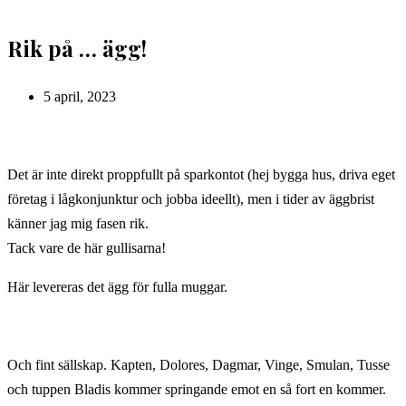
Rik på … ägg!
Inlägget
5 april, 2023
publicerat:
Det är inte direkt proppfullt på sparkontot (hej bygga hus, driva eget
företag i lågkonjunktur och jobba ideellt), men i tider av äggbrist
känner jag mig fasen rik.
Tack vare de här gullisarna!
Här levereras det ägg för fulla muggar.
Och fint sällskap. Kapten, Dolores, Dagmar, Vinge, Smulan, Tusse
och tuppen Bladis kommer springande emot en så fort en kommer.