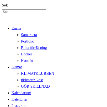
Hoppa
Sök
till
innehållet
Emma
Samarbeta
Portfolio
Boka föreläsning
Böcker
Kontakt
Klimat
KLIMATKLUBBEN
#klimatfrukost
GÖR SKILLNAD
Kalendarium
Kategorier
Instagram