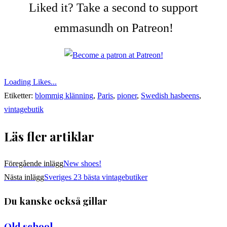
Liked it? Take a second to support
emmasundh on Patreon!
Loading Likes...
Etiketter:
blommig klänning
,
Paris
,
pioner
,
Swedish hasbeens
,
vintagebutik
Läs fler artiklar
Föregående inlägg
New shoes!
Nästa inlägg
Sveriges 23 bästa vintagebutiker
Du kanske också gillar
Old school.