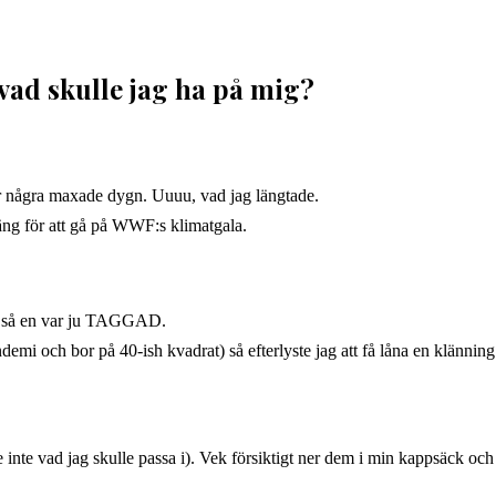
 vad skulle jag ha på mig?
för några maxade dygn. Uuuu, vad jag längtade.
gäng för att gå på WWF:s klimatgala.
ga, så en var ju TAGGAD.
i och bor på 40-ish kvadrat) så efterlyste jag att få låna en klänning 
e inte vad jag skulle passa i). Vek försiktigt ner dem i min kappsäck oc