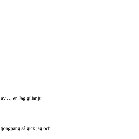
av … er. Jag gillar ju
h tjongpang så gick jag och