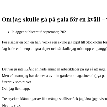
Om jag skulle gå på gala för en kväll –
Inlägget publicerat:
6 september, 2021
För sisådär en och en halv vecka sen skulle jag pipit till Stockholm 
Jag hade en lineup att goa dejter och så skulle jag möta upp ett pang
Det var ju inte IGÅR en hade annat än arbetskläder på sig så att sä
Men eftersom jag har de mesta av min garderob magasinerad (pga pandem
återbruk som ni vet.
Och jag fick napp.
Tre stycken klänningar av lika många snällisar fick jag låna (pga visst
blev … sjuk.