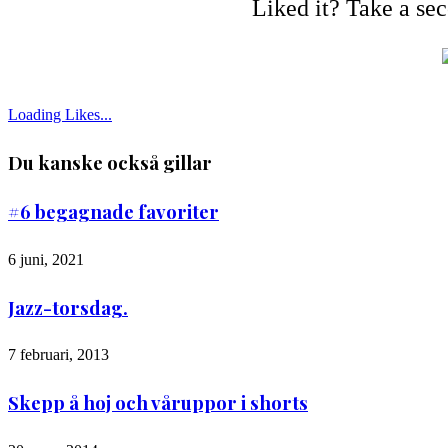
Liked it? Take a se
Loading Likes...
Du kanske också gillar
#6 begagnade favoriter
6 juni, 2021
Jazz-torsdag.
7 februari, 2013
Skepp å hoj och våruppor i shorts