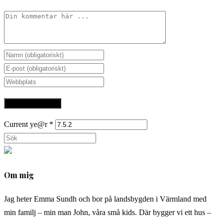
Kommentar
Ange
ditt
Ange
namn
din
Ange
eller
e-
URL
användarnamn
postadress
till
för
för
din
Current ye@r
*
att
att
webbplats
Sök
kommentera
kommentera
(valfritt)
på
denna
Om mig
webbplats
Jag heter Emma Sundh och bor på landsbygden i Värmland med
min familj – min man John, våra små kids. Där bygger vi ett hus –