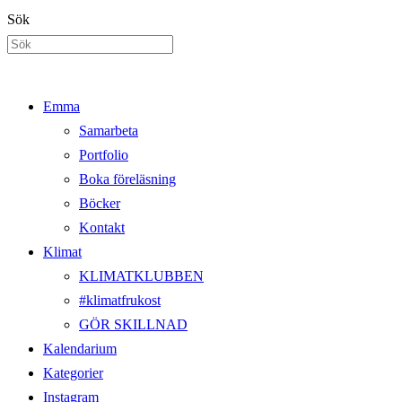
Hoppa
Sök
till
innehållet
Emma
Samarbeta
Portfolio
Boka föreläsning
Böcker
Kontakt
Klimat
KLIMATKLUBBEN
#klimatfrukost
GÖR SKILLNAD
Kalendarium
Kategorier
Instagram