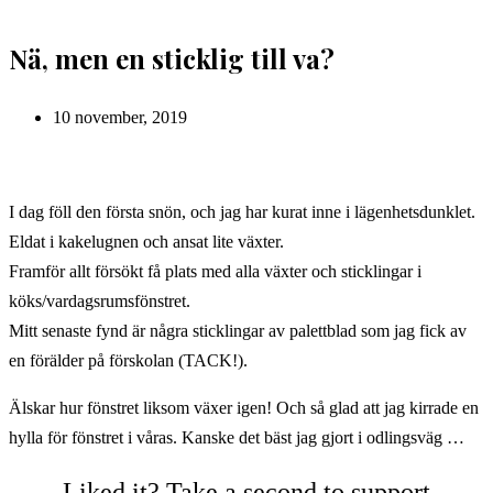
Nä, men en sticklig till va?
Inlägget
10 november, 2019
publicerat:
I dag föll den första snön, och jag har kurat inne i lägenhetsdunklet.
Eldat i kakelugnen och ansat lite växter.
Framför allt försökt få plats med alla växter och sticklingar i
köks/vardagsrumsfönstret.
Mitt senaste fynd är några sticklingar av palettblad som jag fick av
en förälder på förskolan (TACK!).
Älskar hur fönstret liksom växer igen! Och så glad att jag kirrade en
hylla för fönstret i våras. Kanske det bäst jag gjort i odlingsväg …
Liked it? Take a second to support