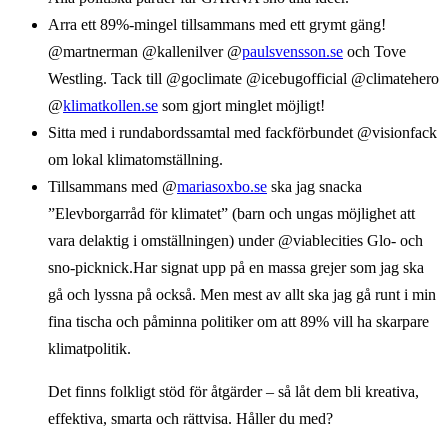
Arra ett 89%-mingel tillsammans med ett grymt gäng!
@martnerman @kallenilver @
paulsvensson.se
och Tove
Westling. Tack till @goclimate @icebugofficial @climatehero
@
klimatkollen.se
som gjort minglet möjligt!
Sitta med i rundabordssamtal med fackförbundet @visionfack
om lokal klimatomställning.
Tillsammans med @
mariasoxbo.se
ska jag snacka
”Elevborgarråd för klimatet” (barn och ungas möjlighet att
vara delaktig i omställningen) under @viablecities Glo- och
sno-picknick.Har signat upp på en massa grejer som jag ska
gå och lyssna på också. Men mest av allt ska jag gå runt i min
fina tischa och påminna politiker om att 89% vill ha skarpare
klimatpolitik.
Det finns folkligt stöd för åtgärder – så låt dem bli kreativa,
effektiva, smarta och rättvisa. Håller du med?