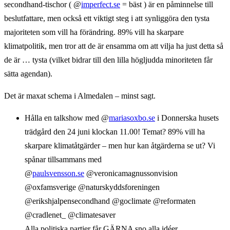
secondhand-tischor ( @
imperfect.se
= bäst ) är en påminnelse till
beslutfattare, men också ett viktigt steg i att synliggöra den tysta
majoriteten som vill ha förändring. 89% vill ha skarpare
klimatpolitik, men tror att de är ensamma om att vilja ha just detta så
de är … tysta (vilket bidrar till den lilla högljudda minoriteten får
sätta agendan).
Det är maxat schema i Almedalen – minst sagt.
Hålla en talkshow med @
mariasoxbo.se
i Donnerska husets
trädgård den 24 juni klockan 11.00! Temat? 89% vill ha
skarpare klimatåtgärder – men hur kan åtgärderna se ut? Vi
spånar tillsammans med
@
paulsvensson.se
@veronicamagnussonvision
@oxfamsverige @naturskyddsforeningen
@erikshjalpensecondhand @goclimate @reformaten
@cradlenet_ @climatesaver
Alla politiska partier får GÄRNA sno alla idéer.