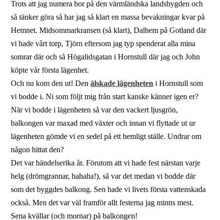
Trots att jag numera bor på den värmländska landsbygden och
så tänker göra så har jag så klart en massa bevakningar kvar på
Hemnet. Midsommarkransen (så klart), Dalhem på Gotland där
vi hade vårt torp, Tjörn eftersom jag typ spenderat alla mina
somrar där och så Högalidsgatan i Hornstull där jag och John
köpte vår första lägenhet.
Och nu kom den ut! Den
älskade lägenheten
i Hornstull som
vi bodde i. Ni som följt mig från start kanske känner igen er?
När vi bodde i lägenheten så var den vackert ljusgrön,
balkongen var maxad med växter och innan vi flyttade ut ur
lägenheten gömde vi en sedel på ett hemligt ställe. Undrar om
någon hittat den?
Det var händelserika år. Förutom att vi hade fest närstan varje
helg (drömgrannar, hahaha!), så var det medan vi bodde där
som det byggdes balkong. Sen hade vi livets första vattenskada
också. Men det var väl framför allt festerna jag minns mest.
Sena kvällar (och mornar) på balkongen!