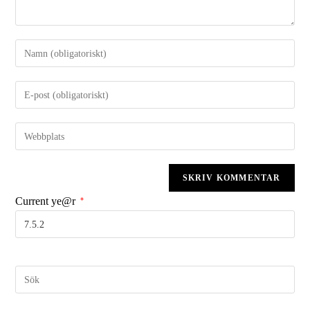
Current ye@r
*