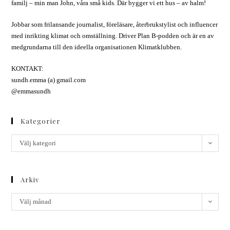
familj – min man John, våra små kids. Där bygger vi ett hus – av halm!
Jobbar som frilansande journalist, föreläsare, återbrukstylist och influencer
med inrikting klimat och omställning. Driver Plan B-podden och är en av
medgrundarna till den ideella organisationen Klimatklubben.
KONTAKT:
sundh.emma (a) gmail.com
@emmasundh
Kategorier
Välj kategori
Arkiv
Välj månad