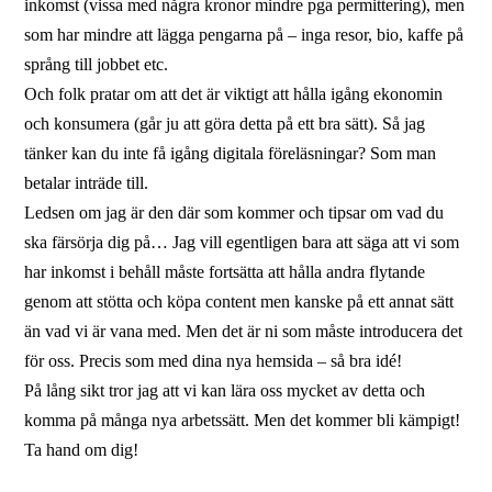
inkomst (vissa med några kronor mindre pga permittering), men
som har mindre att lägga pengarna på – inga resor, bio, kaffe på
språng till jobbet etc.
Och folk pratar om att det är viktigt att hålla igång ekonomin
och konsumera (går ju att göra detta på ett bra sätt). Så jag
tänker kan du inte få igång digitala föreläsningar? Som man
betalar inträde till.
Ledsen om jag är den där som kommer och tipsar om vad du
ska färsörja dig på… Jag vill egentligen bara att säga att vi som
har inkomst i behåll måste fortsätta att hålla andra flytande
genom att stötta och köpa content men kanske på ett annat sätt
än vad vi är vana med. Men det är ni som måste introducera det
för oss. Precis som med dina nya hemsida – så bra idé!
På lång sikt tror jag att vi kan lära oss mycket av detta och
komma på många nya arbetssätt. Men det kommer bli kämpigt!
Ta hand om dig!