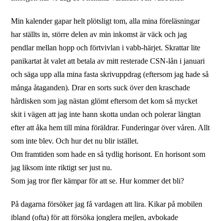
Min kalender gapar helt plötsligt tom, alla mina föreläsningar
har ställts in, större delen av min inkomst är väck och jag
pendlar mellan hopp och förtvivlan i vabb-härjet. Skrattar lite
panikartat åt valet att betala av mitt resterade CSN-lån i januari
och säga upp alla mina fasta skrivuppdrag (eftersom jag hade så
många åtaganden). Drar en sorts suck över den kraschade
hårdisken som jag nästan glömt eftersom det kom så mycket
skit i vägen att jag inte hann skotta undan och polerar längtan
efter att åka hem till mina föräldrar. Funderingar över våren. Allt
som inte blev. Och hur det nu blir istället.
Om framtiden som hade en så tydlig horisont. En horisont som
jag liksom inte riktigt ser just nu.
Som jag tror fler kämpar för att se. Hur kommer det bli?
På dagarna försöker jag få vardagen att lira. Kikar på mobilen
ibland (ofta) för att försöka jonglera mejlen, avbokade