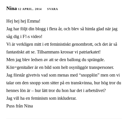
Nina
12 APRIL, 2014
SVARA
Hej hej hej Emma!
Jag har följt din blogg i flera år, och blev så himla glad när jag
såg dig i F!-s video!
Vi är verkligen mitt i ett feministiskt genombrott, och det är så
fantastiskt att se. Tillsammans krossar vi patriarkatet!
Men jag blev ledsen av att se den ballong du sprängde.
Kön=genitalier är en bild som helt osynliggör transpersoner.
Jag förstår givetvis vad som menas med “snopplön” men om vi
talar om den snopp som sitter på en transkvinna, hur hög tror du
hennes lön är – hur lätt tror du hon har det i arbetslivet?
Jag vill ha en feminism som inkluderar.
Puss från Nina